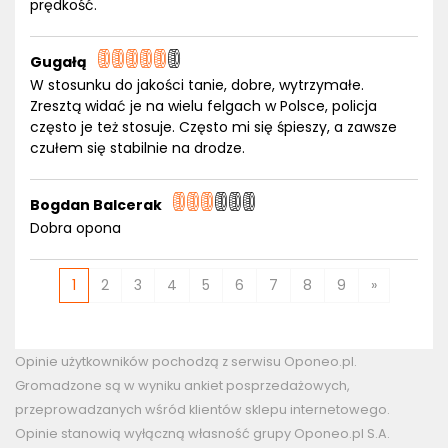
prędkość.
Gugałą
W stosunku do jakości tanie, dobre, wytrzymałe.
Zresztą widać je na wielu felgach w Polsce, policja
często je też stosuje. Często mi się śpieszy, a zawsze
czułem się stabilnie na drodze.
Bogdan Balcerak
Dobra opona
1
2
3
4
5
6
7
8
9
»
Opinie użytkowników pochodzą z serwisu Oponeo.pl.
Gromadzone są w wyniku ankiet posprzedażowych,
przeprowadzanych wśród klientów sklepu internetowego.
Opinie stanowią wyłączną własność grupy Oponeo.pl S.A.