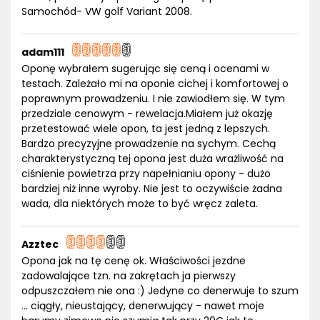
Samochód- VW golf Variant 2008.
adam111
Oponę wybrałem sugerując się ceną i ocenami w
testach. Zależało mi na oponie cichej i komfortowej o
poprawnym prowadzeniu. I nie zawiodłem się. W tym
przedziale cenowym - rewelacja.Miałem już okazję
przetestować wiele opon, ta jest jedną z lepszych.
Bardzo precyzyjne prowadzenie na sychym. Cechą
charakterystyczną tej opona jest duża wrażliwość na
ciśnienie powietrza przy napełnianiu opony - dużo
bardziej niż inne wyroby. Nie jest to oczywiście żadna
wada, dla niektórych może to być wręcz zaleta.
Azztec
Opona jak na tę cenę ok. Właściwości jezdne
zadowalające tzn. na zakrętach ja pierwszy
odpuszczałem nie ona :) Jedyne co denerwuje to szum
... ciągły, nieustający, denerwujący - nawet moje