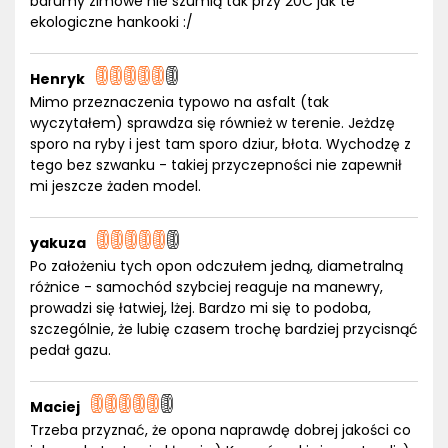
barumy zimowe nie szumią tak przy 20C jak te
ekologiczne hankooki :/
Henryk
Mimo przeznaczenia typowo na asfalt (tak
wyczytałem) sprawdza się również w terenie. Jeżdzę
sporo na ryby i jest tam sporo dziur, błota. Wychodzę z
tego bez szwanku - takiej przyczepności nie zapewnił
mi jeszcze żaden model.
yakuza
Po założeniu tych opon odczułem jedną, diametralną
różnice - samochód szybciej reaguje na manewry,
prowadzi się łatwiej, lżej. Bardzo mi się to podoba,
szczególnie, że lubię czasem trochę bardziej przycisnąć
pedał gazu.
Maciej
Trzeba przyznać, że opona naprawdę dobrej jakości co