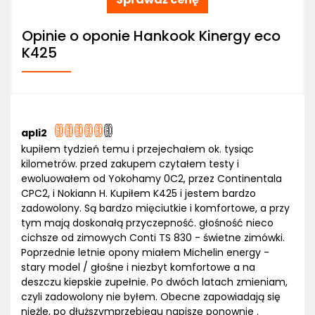
Opinie o oponie Hankook Kinergy eco
K425
apli2
kupiłem tydzień temu i przejechałem ok. tysiąc
kilometrów. przed zakupem czytałem testy i
ewoluowałem od Yokohamy 0C2, przez Continentala
CPC2, i Nokiann H. Kupiłem K425 i jestem bardzo
zadowolony. Są bardzo mięciutkie i komfortowe, a przy
tym mają doskonałą przyczepność. głośność nieco
cichsze od zimowych Conti TS 830 - świetne zimówki.
Poprzednie letnie opony miałem Michelin energy -
stary model / głośne i niezbyt komfortowe a na
deszczu kiepskie zupełnie. Po dwóch latach zmieniam,
czyli zadowolony nie byłem. Obecne zapowiadają się
nieżle, po dłuższymprzebiegu napiszę ponownie .