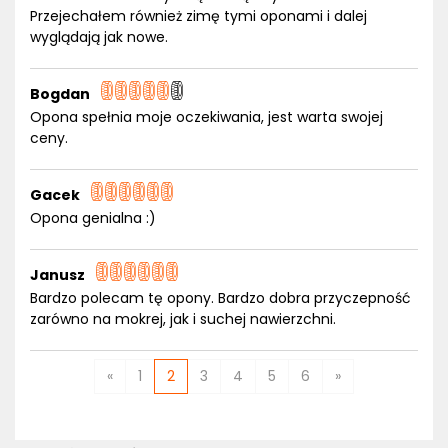
Przejechałem również zimę tymi oponami i dalej
wyglądają jak nowe.
Bogdan
Opona spełnia moje oczekiwania, jest warta swojej
ceny.
Gacek
Opona genialna :)
Janusz
Bardzo polecam tę opony. Bardzo dobra przyczepność
zarówno na mokrej, jak i suchej nawierzchni.
«
1
2
3
4
5
6
»