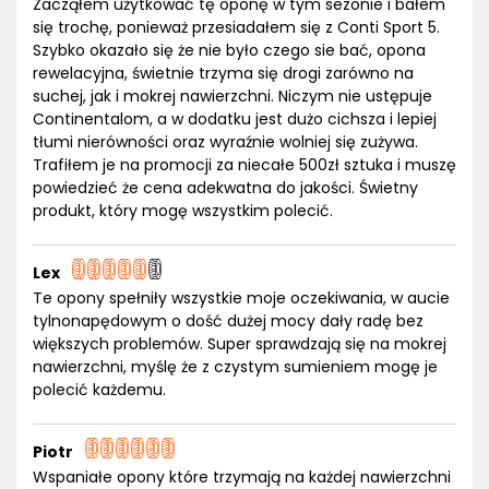
Zacząłem użytkować tę oponę w tym sezonie i bałem
się trochę, ponieważ przesiadałem się z Conti Sport 5.
Szybko okazało się że nie było czego sie bać, opona
rewelacyjna, świetnie trzyma się drogi zarówno na
suchej, jak i mokrej nawierzchni. Niczym nie ustępuje
Continentalom, a w dodatku jest dużo cichsza i lepiej
tłumi nierówności oraz wyraźnie wolniej się zużywa.
Trafiłem je na promocji za niecałe 500zł sztuka i muszę
powiedzieć że cena adekwatna do jakości. Świetny
produkt, który mogę wszystkim polecić.
Lex
Te opony spełniły wszystkie moje oczekiwania, w aucie
tylnonapędowym o dość dużej mocy dały radę bez
większych problemów. Super sprawdzają się na mokrej
nawierzchni, myślę że z czystym sumieniem mogę je
polecić każdemu.
Piotr
Wspaniałe opony które trzymają na każdej nawierzchni