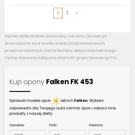
1
2
»
Opinie użytkowników pochodzą z serwisu Oponeo.pl.
Gromadzone są w wyniku ankiet posprzedażowych,
przeprowadzanych wśród klientów sklepu internetowego.
Opinie stanowią wyłączną własność grupy Oponeo.pl S.A.
Kup opony
Falken FK 453
Sprawdź modele opon
letnich
Falken
. Wybierz
odpowiedni dla Twojego auta rozmiar opon i zobacz inne
produkty z naszej oferty.
Szerokość
Profil
Średnica