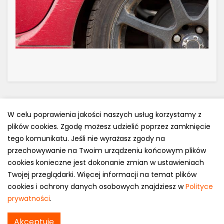
W celu poprawienia jakości naszych usług korzystamy z
plików cookies. Zgodę możesz udzielić poprzez zamknięcie
Polityka prywatności
tego komunikatu. Jeśli nie wyrażasz zgody na
e-mail: kontakt@opony.com.pl
przechowywanie na Twoim urządzeniu końcowym plików
cookies konieczne jest dokonanie zmian w ustawieniach
Copyright © 2000-2023 Opony.com.pl
Twojej przeglądarki. Więcej informacji na temat plików
cookies i ochrony danych osobowych znajdziesz w
Polityce
prywatności
.
Falken FK 453 w
Akceptuję
Sprawdź cenę