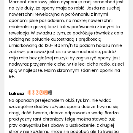
Moment obrotowy jakim dysponuje mój samochód jest
na tyle duży, że opony mają co robić. Jazda na suchej
nawierzchni rewelacyjna w porównaniu z innymi
oponami jakie posiadałem, na mokrej nawierzchni
minimalnie gorzej, lecz i tak w porównaniu z innymi to
rewelacja. W zwiazku z tym, że podróżuję również z cała
rodziną na południe autostradą z prędkoscią
umiarkowaną do 120-140 km/h to poziom hałasu mnie
zadziwił, ponieważ jest cisza w samochodzie, podróż
mija miło bez głośnej muzyki by zagłuszyć opony, jest
nadwyraz przyjemnie cicho,.w tle leci cicho radio, dzieci
śpią w najlepsze. Moim skromnym zdaniem oponki na
5+.
Łukasz
Na oponach przejechałem ok.12 tys km, nie widać
szczególnie śladów zużycia, opona dobrze trzyma się
drogi, dość twarda, dobrze odprowadza wodę. Bardzo
praktyczny rant chroniący felgę można stawać tuż
przy krawężniku bez obawy o uszkodzenie, z drugiej
strony nie każdemu może się podobać ale to kwestia