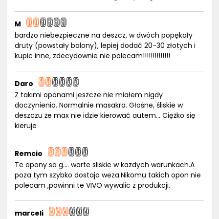
M
bardzo niebezpieczne na deszcz, w dwóch popękały
druty (powstały balony), lepiej dodać 20-30 złotych i
kupic inne, zdecydownie nie polecam!!!!!!!!!!!!!!
Daro
Z takimi oponami jeszcze nie miałem nigdy
doczynienia. Normalnie masakra. Głośne, śliskie w
deszczu że max nie idzie kierować autem... Ciężko się
kieruje
Remcio
Te opony sa g.... warte sliskie w kazdych warunkach.A
poza tym szybko dostaja weza.Nikomu takich opon nie
polecam ,powinni te VIVO wywalic z produkcji.
marceli