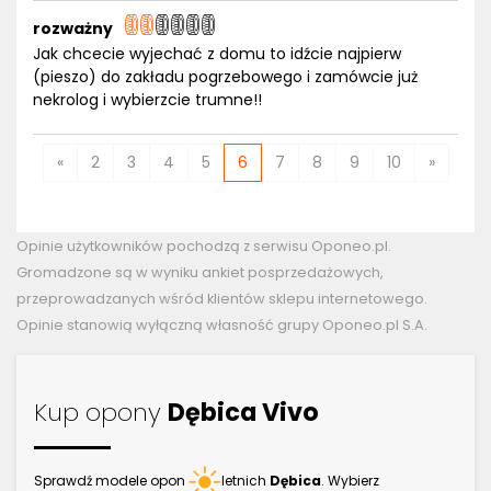
rozważny
Jak chcecie wyjechać z domu to idźcie najpierw
(pieszo) do zakładu pogrzebowego i zamówcie już
nekrolog i wybierzcie trumne!!
«
2
3
4
5
6
7
8
9
10
»
Opinie użytkowników pochodzą z serwisu Oponeo.pl.
Gromadzone są w wyniku ankiet posprzedażowych,
przeprowadzanych wśród klientów sklepu internetowego.
Opinie stanowią wyłączną własność grupy Oponeo.pl S.A.
Kup opony
Dębica Vivo
Sprawdź modele opon
letnich
Dębica
. Wybierz