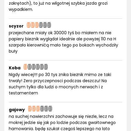
zakrętach), to już na wilgotnej szybka jazda grozi
wypadkiem.
scyzor
przejechane miały ok 30000 tyś bo miałem na nie
papiery bieznik wyglądał idealnie ale powyżej 110 na H
szarpało kierownićą mało tego po bokach wychodziły
buły
Koba
Nigdy wiecej!!! po 30 tys znika bieżnik mimo ze taki
trwaly! Zero przyczepnosci podczas deszczu! Na
suchym tylko dla ludzi o mocnych nerwach i z
testamentem
gajowy
na suchej nawierzchni zachowuje się niezle, lecz na
mokrej jedzie się jak po lodzie podczas gwałtownego
hamowania. będę szukał czegoś lepszego na lato