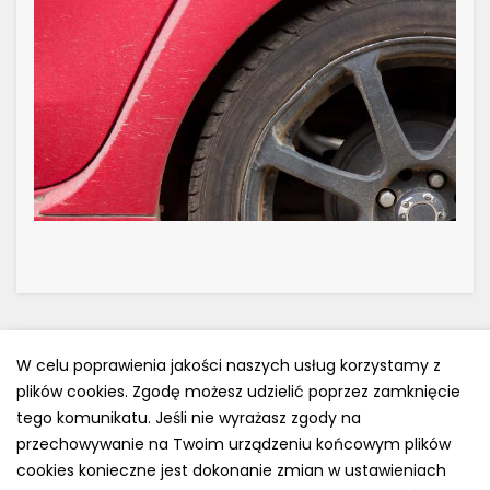
W celu poprawienia jakości naszych usług korzystamy z
plików cookies. Zgodę możesz udzielić poprzez zamknięcie
Polityka prywatności
tego komunikatu. Jeśli nie wyrażasz zgody na
e-mail: kontakt@opony.com.pl
przechowywanie na Twoim urządzeniu końcowym plików
cookies konieczne jest dokonanie zmian w ustawieniach
Copyright © 2000-2023 Opony.com.pl