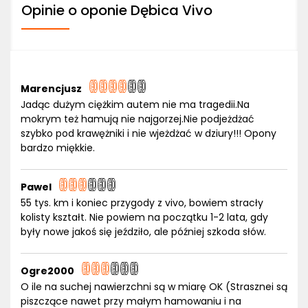
Opinie o oponie Dębica Vivo
Marencjusz
Jadąc dużym ciężkim autem nie ma tragedii.Na
mokrym też hamują nie najgorzej.Nie podjeżdżać
szybko pod krawężniki i nie wjeżdżać w dziury!!! Opony
bardzo miękkie.
Pawel
55 tys. km i koniec przygody z vivo, bowiem stracły
kolisty kształt. Nie powiem na początku 1-2 lata, gdy
były nowe jakoś się jeździło, ale później szkoda słów.
Ogre2000
O ile na suchej nawierzchni są w miarę OK (Strasznei są
piszczące nawet przy małym hamowaniu i na