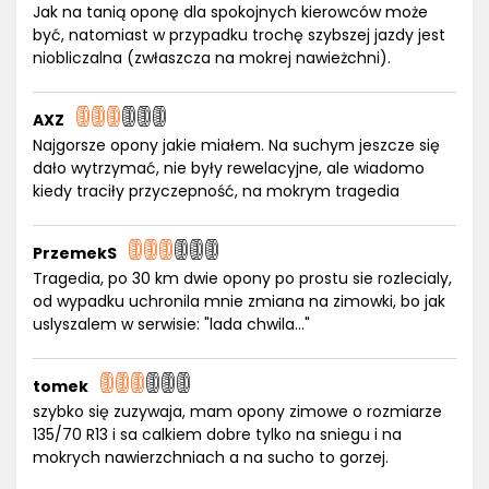
Jak na tanią oponę dla spokojnych kierowców może
być, natomiast w przypadku trochę szybszej jazdy jest
niobliczalna (zwłaszcza na mokrej nawieżchni).
AXZ
Najgorsze opony jakie miałem. Na suchym jeszcze się
dało wytrzymać, nie były rewelacyjne, ale wiadomo
kiedy traciły przyczepność, na mokrym tragedia
PrzemekS
Tragedia, po 30 km dwie opony po prostu sie rozlecialy,
od wypadku uchronila mnie zmiana na zimowki, bo jak
uslyszalem w serwisie: "lada chwila..."
tomek
szybko się zuzywaja, mam opony zimowe o rozmiarze
135/70 R13 i sa calkiem dobre tylko na sniegu i na
mokrych nawierzchniach a na sucho to gorzej.