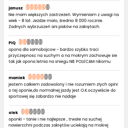
janusz
Nie mam większych zastrzeżeń. Wymieniam z uwagi na
wiek - 8 lat. Jeżdże mało, średnio 8 000 rocznie.
Zadnych wybrzuszeń ani pisków na zakrętach.
PiQ
opona dla samobojcow - bardzo szybko traci
przyczepnosc na suchym a na mokrym zachowuje sie
tak jak opona letnia na sniegu NIE POLECAM nikomu
maniek
jestem całkiem zadowolony i nie rozumiem złych opini
o tej oponie,do normalnej jazdy jest O.K.oczywiście do
sportowej się zabardzo nie nadaje
olek
oponki - tanie i nie najlepsze , trwałe na suchej
nawierzchni podczas zakrętów uciekają na mokrej