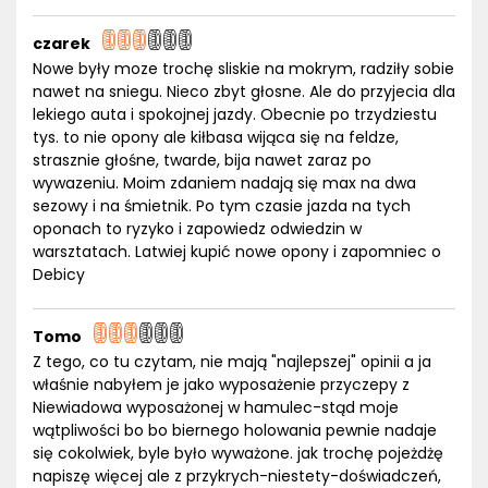
czarek
Nowe były moze trochę sliskie na mokrym, radziły sobie
nawet na sniegu. Nieco zbyt głosne. Ale do przyjecia dla
lekiego auta i spokojnej jazdy. Obecnie po trzydziestu
tys. to nie opony ale kiłbasa wijąca się na feldze,
strasznie głośne, twarde, bija nawet zaraz po
wywazeniu. Moim zdaniem nadają się max na dwa
sezowy i na śmietnik. Po tym czasie jazda na tych
oponach to ryzyko i zapowiedz odwiedzin w
warsztatach. Latwiej kupić nowe opony i zapomniec o
Debicy
Tomo
Z tego, co tu czytam, nie mają "najlepszej" opinii a ja
właśnie nabyłem je jako wyposażenie przyczepy z
Niewiadowa wyposażonej w hamulec-stąd moje
wątpliwości bo bo biernego holowania pewnie nadaje
się cokolwiek, byle było wyważone. jak trochę pojeżdżę
napiszę więcej ale z przykrych-niestety-doświadczeń,