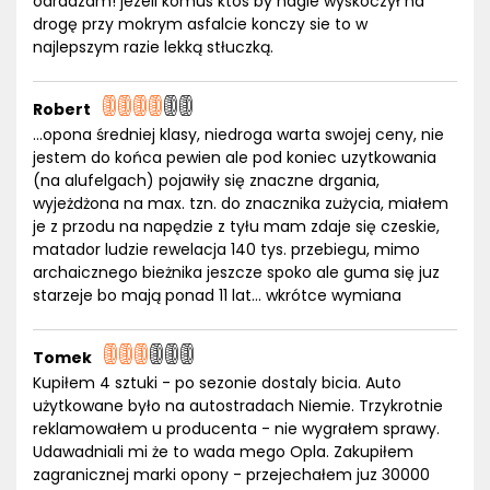
odradzam! jezeli komus ktos by nagle wyskoczył na
drogę przy mokrym asfalcie konczy sie to w
najlepszym razie lekką stłuczką.
Robert
...opona średniej klasy, niedroga warta swojej ceny, nie
jestem do końca pewien ale pod koniec uzytkowania
(na alufelgach) pojawiły się znaczne drgania,
wyjeżdżona na max. tzn. do znacznika zużycia, miałem
je z przodu na napędzie z tyłu mam zdaje się czeskie,
matador ludzie rewelacja 140 tys. przebiegu, mimo
archaicznego bieżnika jeszcze spoko ale guma się juz
starzeje bo mają ponad 11 lat... wkrótce wymiana
Tomek
Kupiłem 4 sztuki - po sezonie dostaly bicia. Auto
użytkowane było na autostradach Niemie. Trzykrotnie
reklamowałem u producenta - nie wygrałem sprawy.
Udawadniali mi że to wada mego Opla. Zakupiłem
zagranicznej marki opony - przejechałem juz 30000