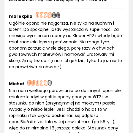
marekpila
Ogólnie opona nie najgorsza, nie tylko na suchym i
latem. Do spokojnej jazdy wystarcza w zupełności. Za
miesiąc wymieniam opony na Kleber HP2 i wtedy będe
miał znacznie lepsze porównanie. Nie mogę tym
oponom zarzucić wiele złego, parę razy w chwilach
gwałtownych manewrów i hamowań uratowały mi
skórę. Zimą też da się na nich jeżdzić, tylko to juz nie to
co prawdziwa zimówka:-).
Michał
Nie mam wielkiego porównania co do innych opon ale
miałem kiedyś w golfie opony goodyear GT2 i w
stosunku do nich (przynajmniej na mokrym) passio
wypadły o niebo lepiej. Jeśli chodzi o hałas to w
ropniaku i tak ciężko dosłuchać się odgłosu
opon.Bieżnika zostało w tej chwili 4 mm (po 56tys.),
więc do minimalne 1.6 jeszcze daleko. Stosunek ceny