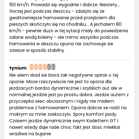
150 km/h. Prowadzi się wygodnie i dobrze. Niestety...
Gorzej jest podczas deszczu - zdażyło się że
gwałtowniejsze hamowanie przed przejściem dla
pieszych skończyło się na chodniku... A jechałem 80
km/h - pewnie duzo w tej sytacji mialy do powiedzenia
zalane wodą koleiny - ale mimo wszystko podczas
hamowania w deszczu opona nie zachowuje sie
zawsze w sposób stabilny
tynium
Nie wiem skad sie biora tak negatywne opinie o tej
oponie. Moze rzeczywiscie nie jest to opona dla
jezdzacych bardzo dynamicznie i szybkich aut ale w
normalnej jezdzie jest po prostu dobra. Jezdze autem z
przyczepka wiec obciazonym i nigdy nie mialem
problemow z hamowaniem. Opona dobrze se radzi na
mokrym az mnie zaskoczylo. Spory komfort jazdy.
Czasem jezdze dynamicznie swym Kadettem GT i
nawet wtedy daje rade choc fakt jest dosc miekkai
wrazliwa na bujanie