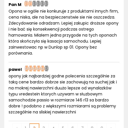
Pan M
Opona w ogóle nie konkuruje z produktami innych firm,
cena niska, ale na bezpieczenstwie sie nie oszczedza.
Zdecydowanie odradzam. Lepiej zakupic droższe opony
i nie bać się konsekwencji podczas ostrego
hamowania. Miałem jedna przygode na tych oponach
która skończyła się kasacja samochodu. Lepiej
zainwestowac np w Dunlop sp 01. Opony bez
porównania.
pawel
opony jak najbardziej godne polecenia szczególnie za
taką cene bardzo dobrze sie zachowują na suchej jak i
na mokrej nawierzchni duużo lepsze od wynalazków
typu vredestein ktorych uzywam w słuzbowym
samochodzie passio w rozmiarze 146 r13 sa bardzo
dobre ! podobno z większymi rozmiarami są problemy
szczególnie na sliskiej nawierzchni