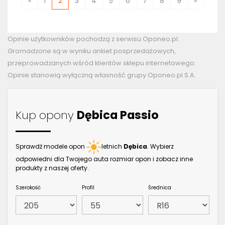
«
1
2
3
4
5
6
7
8
9
»
Opinie użytkowników pochodzą z serwisu Oponeo.pl.
Gromadzone są w wyniku ankiet posprzedażowych,
przeprowadzanych wśród klientów sklepu internetowego.
Opinie stanowią wyłączną własność grupy Oponeo.pl S.A.
Kup opony
Dębica Passio
Sprawdź modele opon
letnich
Dębica
. Wybierz
odpowiedni dla Twojego auta rozmiar opon i zobacz inne
produkty z naszej oferty.
Szerokość
Profil
Średnica