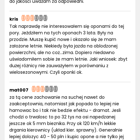
do jakości uważam za odpowiedni.
kris
Tak naprawdę nie interesowałem się oponami do tej
pory. Jeździłem na tych oponach 3 lata. Były na
przodzie. Muszę kupić nowe i okazało się że mam
założone letnie. Niekiedy była jazda na oblodzonej
powierzchni, ale no coż...zima. Dopiero niedawno
uświadomiłem sobie że mam letnie. Jaki wniosek: zbyt
dużej różnicy nie zauważyłem w porównaniu z
wielosezonowymi. Czyli oponki ok.
mat007
za tą cene zachowanie na suchej nawet do
zaakceptownia, natomiast jak popada to lepiej nie
hamowac bo i tak nie bedzie efektu - dramat. Jesli
chodzi o trwalosc to po 32 tys na osi napedzanej
jeszcze ok 5 mm bieznika. Przy ok 120 km/h lekkie
drgania kierownicy (układ kier. sprawny). Generalnie
lepiej dolozyc 40 - 50 pln i kupic opone a nie tylko jej