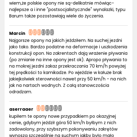
wiem,że polskie opony nie są-delikatnie mówiąc-
najlepsze a i inne "postsocjalistycznde" wynalazki, typu
Barum także pozostawiają wiele do życzenia.
Marcin
Najgorsze opony na jakich jeździłem. Na suchej jezdni
jako tako. Bardzo podatne na deformacje i uszkodzenia
konstrukcji opon. Na zakrentach dają wrażenie pływania
(po zmianie na inne opony jest ok). Apropo pływania to
na mokrej jezdni zakaz przekraczania 70 km/h powyżej
tej prędkości to kamikadze. Po wjeździe w kałuże brak
jakiejkolwiek sterowności nawet przy 50 km/h - na nich
jak na nartach wodnych. Z całą stanowczościa
odradzam.
aserraaer
kupiłem te opony nowe przypadkiem po okazyjnej
cenie, gdybym jeździł góra 50 km/h byłbym z nich
zadowolony, przy szybszym pokonywaniu zakrętów
wynoszą szczególnie na suchym jakby było mało