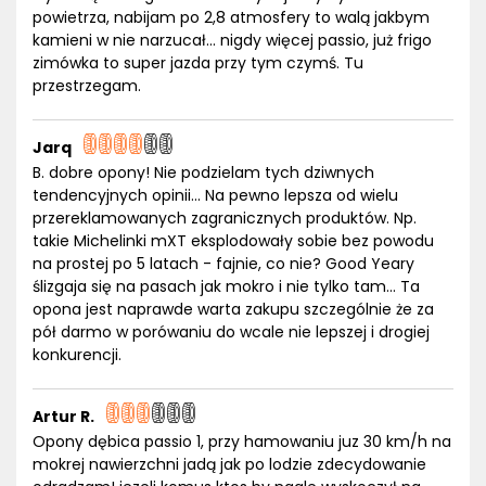
powietrza, nabijam po 2,8 atmosfery to walą jakbym
kamieni w nie narzucał... nigdy więcej passio, już frigo
zimówka to super jazda przy tym czymś. Tu
przestrzegam.
Jarq
B. dobre opony! Nie podzielam tych dziwnych
tendencyjnych opinii... Na pewno lepsza od wielu
przereklamowanych zagranicznych produktów. Np.
takie Michelinki mXT eksplodowały sobie bez powodu
na prostej po 5 latach - fajnie, co nie? Good Yeary
ślizgaja się na pasach jak mokro i nie tylko tam... Ta
opona jest naprawde warta zakupu szczególnie że za
pół darmo w porówaniu do wcale nie lepszej i drogiej
konkurencji.
Artur R.
Opony dębica passio 1, przy hamowaniu juz 30 km/h na
mokrej nawierzchni jadą jak po lodzie zdecydowanie