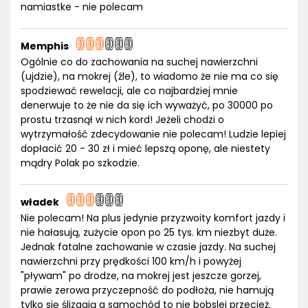
namiastke - nie polecam
Memphis
Ogólnie co do zachowania na suchej nawierzchni
(ujdzie), na mokrej (źle), to wiadomo że nie ma co się
spodziewać rewelacji, ale co najbardziej mnie
denerwuje to że nie da się ich wyważyć, po 30000 po
prostu trzasnął w nich kord! Jeżeli chodzi o
wytrzymałość zdecydowanie nie polecam! Ludzie lepiej
dopłacić 20 - 30 zł i mieć lepszą oponę, ale niestety
mądry Polak po szkodzie.
władek
Nie polecam! Na plus jedynie przyzwoity komfort jazdy i
nie hałasują, zużycie opon po 25 tys. km niezbyt duże.
Jednak fatalne zachowanie w czasie jazdy. Na suchej
nawierzchni przy prędkości 100 km/h i powyżej
"pływam" po drodze, na mokrej jest jeszcze gorzej,
prawie zerowa przyczepność do podłoża, nie hamują
tylko się ślizgają a samochód to nie bobslej przecież.