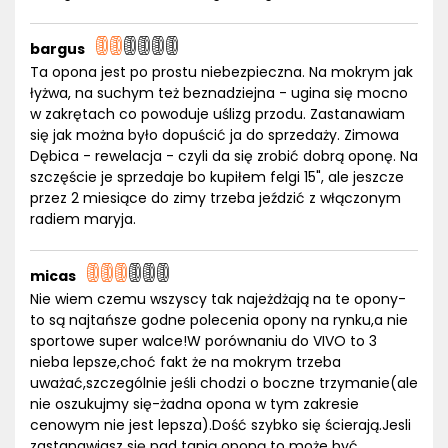
bargus
Ta opona jest po prostu niebezpieczna. Na mokrym jak
łyżwa, na suchym też beznadziejna - ugina się mocno
w zakrętach co powoduje uślizg przodu. Zastanawiam
się jak można było dopuścić ja do sprzedaży. Zimowa
Dębica - rewelacja - czyli da się zrobić dobrą oponę. Na
szczęście je sprzedaje bo kupiłem felgi 15", ale jeszcze
przez 2 miesiące do zimy trzeba jeździć z włączonym
radiem maryja.
micas
Nie wiem czemu wszyscy tak najeżdżają na te opony-
to są najtańsze godne polecenia opony na rynku,a nie
sportowe super walce!W porównaniu do VIVO to 3
nieba lepsze,choć fakt że na mokrym trzeba
uważać,szczególnie jeśli chodzi o boczne trzymanie(ale
nie oszukujmy się-żadna opona w tym zakresie
cenowym nie jest lepsza).Dość szybko się ścierają.Jesli
zastanawiasz się nad tanią oponą to może być.