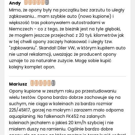
Andy
Mimo, że opony były na początku bez zarzutu to uległy
ząbkowaniu... mam szybkie auto (nowo kupione) i
większość tras pokonywałem autostradami w
Niemczech - co z tego, że bieżnik jest na tyle głęboki,
że mogłem jeszcze przejechać z 20 tyś. kilometrów jak
w tej chwili opony zaczęły hałasować i uległy tzw.
"ząbkowaniu". Skandal! Diler VW, w którym kupiłem auto
nie uznał rekalamcji, uważając że producent opony
uznaje to za naturalne zużycie. Mogę sobie kupić
kolejny komplet opon.
Mariusz
Opony kupione w zeszłym roku po przestudiowaniu
wielu testów. Opona bardzo dobrze zachowuje się na
suchym, nie ciąga w koleinach za bardzo rozmiar
225/45R17, gorzej na mokrym i zarazem mało odporna
aquaplaning. Na falkenach FK452 na zalanych
koleinach jechałem o jakieś 20 km/h szybciej i nie
miałem duszy na ramieniu. Ogólnie bardzo dobre