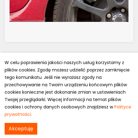
W celu poprawienia jakości naszych usług korzystamy z
plików cookies. Zgodę możesz udzielić poprzez zamknięcie
Polityka prywatności
tego komunikatu. Jeśli nie wyrażasz zgody na
e-mail: kontakt@opony.com.pl
przechowywanie na Twoim urządzeniu końcowym plików
cookies konieczne jest dokonanie zmian w ustawieniach
Copyright © 2000-2023 Opony.com.pl
Twojej przeglądarki. Więcej informacji na temat plików
cookies i ochrony danych osobowych znajdziesz w
Polityce
prywatności
.
Continental ContiSportContact 3 w
Akceptuję
Sprawdź cenę