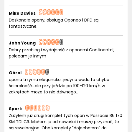
Mike Davies
Doskonałe opony, obsługa Oponeo i DPD są
fantastyczne.
John Young
Dobry przebieg i wydajność z oponami Continental,
polecam je innym
Góral
opona trzyma elegancko...jedyna wada to chyba
ścieralność...ale przy jeżdzie po 100-120 km/h w
zakrętach moze to nic dziwnego..
Spark
Zużyłem już drugi komplet tych opon w Passacie B6 170
KM TDI CR. Miałem je od nowości i muszę przyznać, że
są rewelacyjne. Oba komplety "dojechałem" do