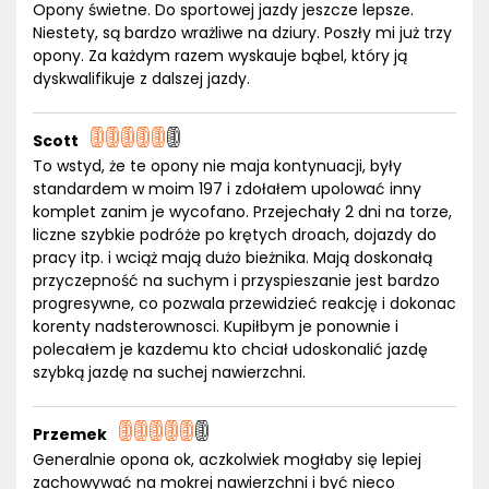
Opony świetne. Do sportowej jazdy jeszcze lepsze.
Niestety, są bardzo wrażliwe na dziury. Poszły mi już trzy
opony. Za każdym razem wyskauje bąbel, który ją
dyskwalifikuje z dalszej jazdy.
Scott
To wstyd, że te opony nie maja kontynuacji, były
standardem w moim 197 i zdołałem upolować inny
komplet zanim je wycofano. Przejechały 2 dni na torze,
liczne szybkie podróże po krętych droach, dojazdy do
pracy itp. i wciąż mają dużo bieżnika. Mają doskonałą
przyczepność na suchym i przyspieszanie jest bardzo
progresywne, co pozwala przewidzieć reakcję i dokonac
korenty nadsterownosci. Kupiłbym je ponownie i
polecałem je kazdemu kto chciał udoskonalić jazdę
szybką jazdę na suchej nawierzchni.
Przemek
Generalnie opona ok, aczkolwiek mogłaby się lepiej
zachowywać na mokrej nawierzchni i być nieco