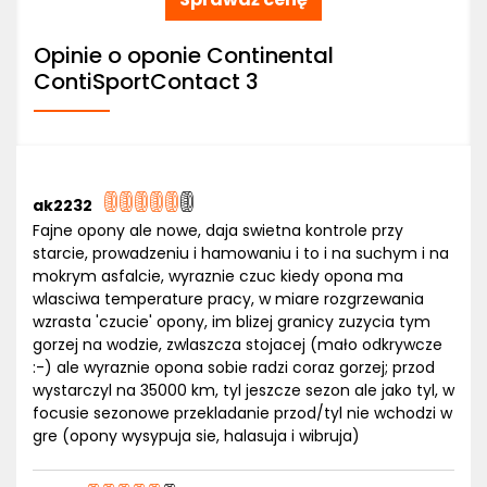
Opinie o oponie Continental
ContiSportContact 3
ak2232
Fajne opony ale nowe, daja swietna kontrole przy
starcie, prowadzeniu i hamowaniu i to i na suchym i na
mokrym asfalcie, wyraznie czuc kiedy opona ma
wlasciwa temperature pracy, w miare rozgrzewania
wzrasta 'czucie' opony, im blizej granicy zuzycia tym
gorzej na wodzie, zwlaszcza stojacej (mało odkrywcze
:-) ale wyraznie opona sobie radzi coraz gorzej; przod
wystarczyl na 35000 km, tyl jeszcze sezon ale jako tyl, w
focusie sezonowe przekladanie przod/tyl nie wchodzi w
gre (opony wysypuja sie, halasuja i wibruja)