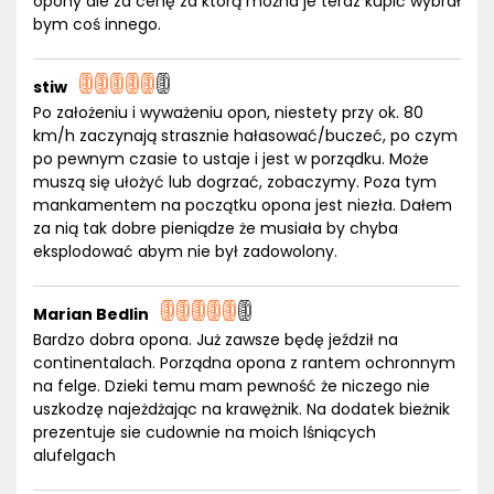
opony ale za cenę za którą można je teraz kupić wybrał
bym coś innego.
stiw
Po założeniu i wyważeniu opon, niestety przy ok. 80
km/h zaczynają strasznie hałasować/buczeć, po czym
po pewnym czasie to ustaje i jest w porządku. Może
muszą się ułożyć lub dogrzać, zobaczymy. Poza tym
mankamentem na początku opona jest niezła. Dałem
za nią tak dobre pieniądze że musiała by chyba
eksplodować abym nie był zadowolony.
Marian Bedlin
Bardzo dobra opona. Już zawsze będę jeździł na
continentalach. Porządna opona z rantem ochronnym
na felge. Dzieki temu mam pewność że niczego nie
uszkodzę najeżdżając na krawężnik. Na dodatek bieżnik
prezentuje sie cudownie na moich lśniących
alufelgach