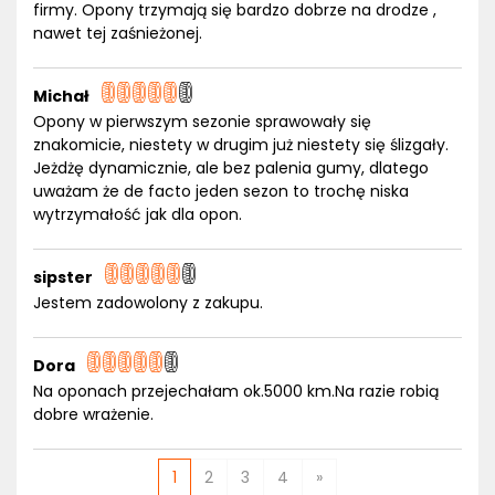
firmy. Opony trzymają się bardzo dobrze na drodze ,
nawet tej zaśnieżonej.
Michał
Opony w pierwszym sezonie sprawowały się
znakomicie, niestety w drugim już niestety się ślizgały.
Jeżdżę dynamicznie, ale bez palenia gumy, dlatego
uważam że de facto jeden sezon to trochę niska
wytrzymałość jak dla opon.
sipster
Jestem zadowolony z zakupu.
Dora
Na oponach przejechałam ok.5000 km.Na razie robią
dobre wrażenie.
1
2
3
4
»