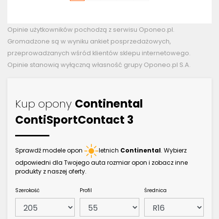
Opinie użytkowników pochodzą z serwisu Oponeo.pl.
Gromadzone są w wyniku ankiet posprzedażowych,
przeprowadzanych wśród klientów sklepu internetowego.
Opinie stanowią wyłączną własność grupy Oponeo.pl S.A.
Kup opony
Continental
ContiSportContact 3
Sprawdź modele opon
letnich
Continental
. Wybierz
odpowiedni dla Twojego auta rozmiar opon i zobacz inne
produkty z naszej oferty.
Szerokość
Profil
Średnica