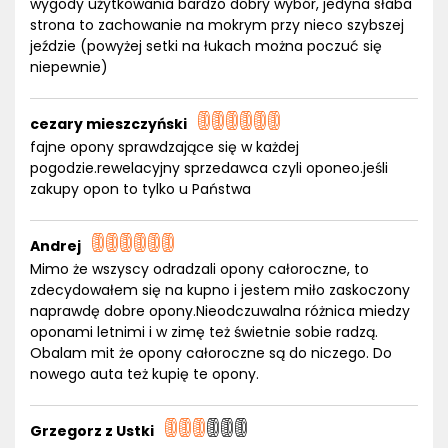
wygody użytkowania bardzo dobry wybór, jedyna słaba
strona to zachowanie na mokrym przy nieco szybszej
jeździe (powyżej setki na łukach można poczuć się
niepewnie)
cezary mieszczyński
fajne opony sprawdzające się w każdej
pogodzie.rewelacyjny sprzedawca czyli oponeo.jeśli
zakupy opon to tylko u Państwa
Andrej
Mimo że wszyscy odradzali opony całoroczne, to
zdecydowałem się na kupno i jestem miło zaskoczony
naprawdę dobre opony.Nieodczuwalna różnica miedzy
oponami letnimi i w zimę też świetnie sobie radzą.
Obalam mit że opony całoroczne są do niczego. Do
nowego auta też kupię te opony.
Grzegorz z Ustki