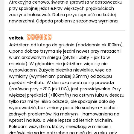
Atrakcyjna cenowo, świetnie sprawdza w dostawczaku
przy spokojnej jeździe.Przy większych prędkościach
zaczyna hałasować. Dobra przyczepność na każdej
nawierzchni. Odpada problem z sezonową wymianą.
voitek
Jeżdziłem od lutego do grudnia (codziennie ok 100km).
Opona dobrze trzyma się jezdni nawet przy mrozach i
w umiarkowanym śniegu (płytki i ubity - jak to w
mieście). W głębokim nie jeździłem więc się nie
wypowiadam. Zużycie bieżnika niewielkie, więc do
wymiany (wymieniam poniżej 3,5mm) od zakupu
pojeździ ~3-4lata. W deszczu świetnie się prowadzi
(zarówno przy +20C jak i 0C), jest przewidywalna. Przy
większej prędkości (>110km/h) na ostrym łuku w desczu
tylko raz mi tył lekko odszedł, ale spokojnie dało się
wyprowadzić, bez zmiany pasa. Na suchym - cicha i
żadnych problemów. Na mokrym - hamowaniena na
wprost i na łuku o wiele lepsze od letnich Michelin.
Polecam wszystkim, którzy mieszkają w mieście i
zimówki nie są im potrzebne na pięć dni w roku, gdy