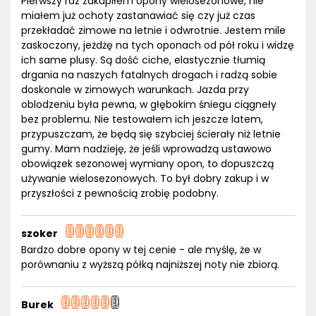
Pierwszy raz zakupiłem opony wielosezonowe, nie
miałem już ochoty zastanawiać się czy już czas
przekładać zimowe na letnie i odwrotnie. Jestem mile
zaskoczony, jeżdżę na tych oponach od pół roku i widzę
ich same plusy. Są dość ciche, elastycznie tłumią
drgania na naszych fatalnych drogach i radzą sobie
doskonale w zimowych warunkach. Jazda przy
oblodzeniu była pewna, w głębokim śniegu ciągneły
bez problemu. Nie testowałem ich jeszcze latem,
przypuszczam, że będą się szybciej ścierały niż letnie
gumy. Mam nadzieję, że jeśli wprowadzą ustawowo
obowiązek sezonowej wymiany opon, to dopuszczą
używanie wielosezonowych. To był dobry zakup i w
przyszłości z pewnością zrobię podobny.
szoker
Bardzo dobre opony w tej cenie - ale myślę, że w
porównaniu z wyższą półką najniższej noty nie zbiorą.
Burek