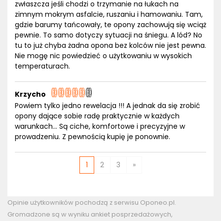
zwłaszcza jeśli chodzi o trzymanie na łukach na
zimnym mokrym asfalcie, ruszaniu i hamowaniu. Tam,
gdzie barumy tańcowały, te opony zachowują się wciąż
pewnie. To samo dotyczy sytuacji na śniegu. A lód? No
tu to już chyba żadna opona bez kolców nie jest pewna.
Nie mogę nic powiedzieć o użytkowaniu w wysokich
temperaturach.
Krzycho
Powiem tylko jedno rewelacja !!! A jednak da się zrobić
opony dające sobie radę praktycznie w każdych
warunkach... Są ciche, komfortowe i precyzyjne w
prowadzeniu. Z pewnością kupię je ponownie.
1
2
3
»
Opinie użytkowników pochodzą z serwisu Oponeo.pl.
Gromadzone są w wyniku ankiet posprzedażowych,