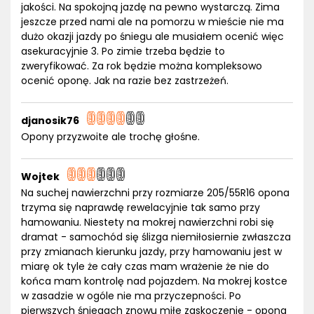
jakości. Na spokojną jazdę na pewno wystarczą. Zima
jeszcze przed nami ale na pomorzu w mieście nie ma
dużo okazji jazdy po śniegu ale musiałem ocenić więc
asekuracyjnie 3. Po zimie trzeba będzie to
zweryfikować. Za rok będzie można kompleksowo
ocenić oponę. Jak na razie bez zastrzeżeń.
djanosik76
Opony przyzwoite ale trochę głośne.
Wojtek
Na suchej nawierzchni przy rozmiarze 205/55R16 opona
trzyma się naprawdę rewelacyjnie tak samo przy
hamowaniu. Niestety na mokrej nawierzchni robi się
dramat - samochód się ślizga niemiłosiernie zwłaszcza
przy zmianach kierunku jazdy, przy hamowaniu jest w
miarę ok tyle że cały czas mam wrażenie że nie do
końca mam kontrolę nad pojazdem. Na mokrej kostce
w zasadzie w ogóle nie ma przyczepności. Po
pierwszych śniegach znowu miłe zaskoczenie - opona