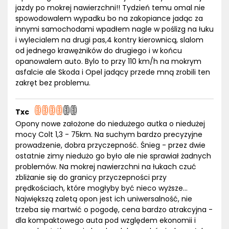
jazdy po mokrej nawierzchni!! Tydzień temu omal nie
spowodowalem wypadku bo na zakopiance jadąc za
innymi samochodami wpadłem nagle w poślizg na łuku
i wylecialem na drugi pas,4 kontry kierownicą, slalom
od jednego krawężników do drugiego i w końcu
opanowalem auto. Bylo to przy 110 km/h na mokrym
asfalcie ale Skoda i Opel jadący przede mną zrobili ten
zakręt bez problemu.
Txc
Opony nowe założone do niedużego autka o niedużej
mocy Colt 1,3 - 75km. Na suchym bardzo precyzyjne
prowadzenie, dobra przyczepność. Śnieg - przez dwie
ostatnie zimy niedużo go było ale nie sprawiał żadnych
problemów. Na mokrej nawierzchni na łukach czuć
zbliżanie się do granicy przyczepności przy
prędkościach, które mogłyby być nieco wyższe...
Największą zaletą opon jest ich uniwersalność, nie
trzeba się martwić o pogodę, cena bardzo atrakcyjna -
dla kompaktowego auta pod względem ekonomii i