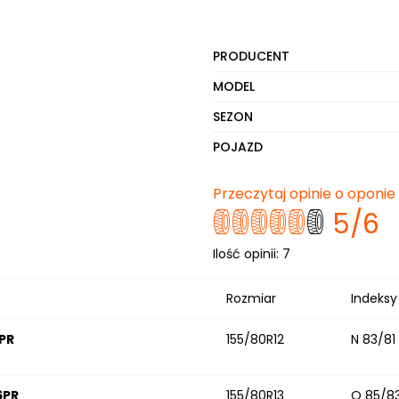
PRODUCENT
MODEL
SEZON
POJAZD
Przeczytaj opinie o oponie
5
/6
Ilość opinii:
7
Rozmiar
Indeksy
6PR
155/80R12
N 83/81
6PR
155/80R13
Q 85/8