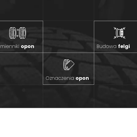
mienniki
opon
Budowa
felgi
Oznaczenia
opon