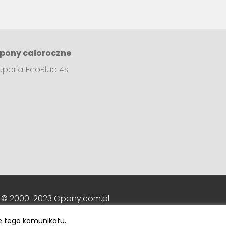
pony całoroczne
uperia EcoBlue 4s
 © 2000-2023 Opony.com.pl
e tego komunikatu.