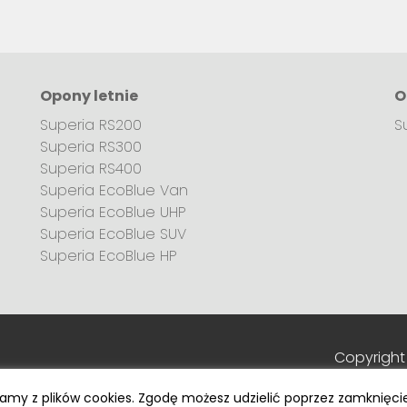
Opony letnie
O
Superia RS200
S
Superia RS300
Superia RS400
Superia EcoBlue Van
Superia EcoBlue UHP
Superia EcoBlue SUV
Superia EcoBlue HP
Copyright
tamy z plików cookies. Zgodę możesz udzielić poprzez zamknięci