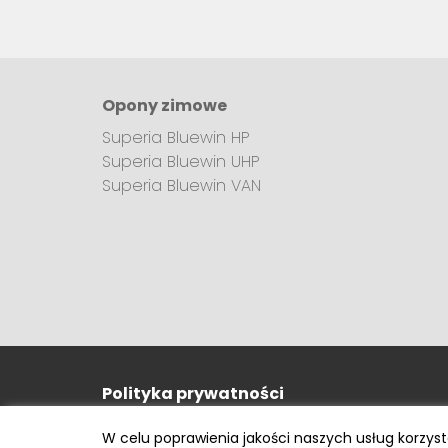
Opony zimowe
Superia Bluewin HP
Superia Bluewin UHP
Superia Bluewin VAN
Polityka prywatności
e-mail: kontakt@opony.com.pl
W celu poprawienia jakości naszych usług korzys