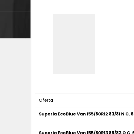
Oferta
Superia EcoBlue Van 155/80R12 83/81 N C, 
Superia EcoBlue Van 155/80R13 85/83 Q C, 