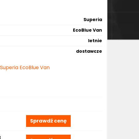
Superia
EcoBlue Van
letnie
dostawcze
 Superia EcoBlue Van
Sprawdź cenę
3