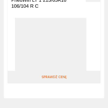
PneuWin LT 1 215/65R16
106/104 R C
SPRAWDŹ CENĘ