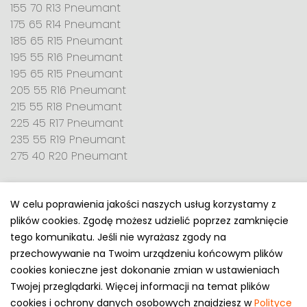
155 70 R13 Pneumant
175 65 R14 Pneumant
185 65 R15 Pneumant
195 55 R16 Pneumant
195 65 R15 Pneumant
205 55 R16 Pneumant
215 55 R18 Pneumant
225 45 R17 Pneumant
235 55 R19 Pneumant
275 40 R20 Pneumant
W celu poprawienia jakości naszych usług korzystamy z
plików cookies. Zgodę możesz udzielić poprzez zamknięcie
Polityka prywatności
tego komunikatu. Jeśli nie wyrażasz zgody na
e-mail: kontakt@opony.com.pl
przechowywanie na Twoim urządzeniu końcowym plików
cookies konieczne jest dokonanie zmian w ustawieniach
Copyright © 2000-2023 Opony.com.pl
Twojej przeglądarki. Więcej informacji na temat plików
cookies i ochrony danych osobowych znajdziesz w
Polityce