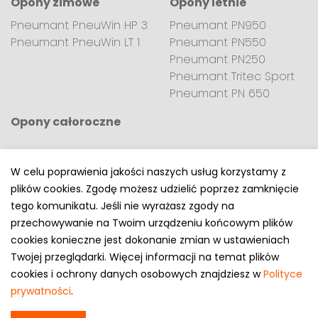
Opony zimowe
Opony letnie
Pneumant PneuWin HP 3
Pneumant PN950
Pneumant PneuWin LT 1
Pneumant PN550
Pneumant PN250
Pneumant Tritec Sport
Pneumant PN 650
Opony całoroczne
W celu poprawienia jakości naszych usług korzystamy z
plików cookies. Zgodę możesz udzielić poprzez zamknięcie
Polityka prywatności
tego komunikatu. Jeśli nie wyrażasz zgody na
e-mail: kontakt@opony.com.pl
przechowywanie na Twoim urządzeniu końcowym plików
cookies konieczne jest dokonanie zmian w ustawieniach
Copyright © 2000-2023 Opony.com.pl
Twojej przeglądarki. Więcej informacji na temat plików
cookies i ochrony danych osobowych znajdziesz w
Polityce
prywatności
.