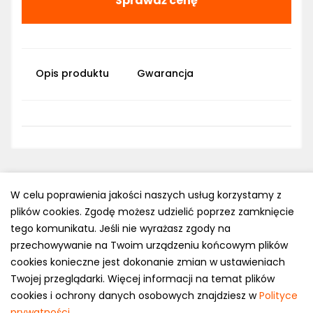
Sprawdź cenę
Opis produktu
Gwarancja
W celu poprawienia jakości naszych usług korzystamy z
plików cookies. Zgodę możesz udzielić poprzez zamknięcie
Polityka prywatności
tego komunikatu. Jeśli nie wyrażasz zgody na
e-mail: kontakt@opony.com.pl
przechowywanie na Twoim urządzeniu końcowym plików
cookies konieczne jest dokonanie zmian w ustawieniach
Copyright © 2000-2023 Opony.com.pl
Twojej przeglądarki. Więcej informacji na temat plików
cookies i ochrony danych osobowych znajdziesz w
Polityce
prywatności
.