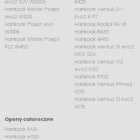
evo2 SUV W320A
K425
Hankook Winter i*cept
Hankook Ventus S-1
evo2 W320
Evo2 K-117
Hankook i*cept evo
Hankook Radial RA-18
W310B
Hankook RA33
Hankook Winter i*cept
Hankook AH11S
RS2 W452
Hankook Ventus S1 evo2
K117A SUV
Hankook Ventus V12
evo2 K120
Hankook RT03
Hankook Ventus Prime3
K125
Hankook Ventus S1 Evo2
K117B
Opony całoroczne
Hankook RA10
Hankook H730