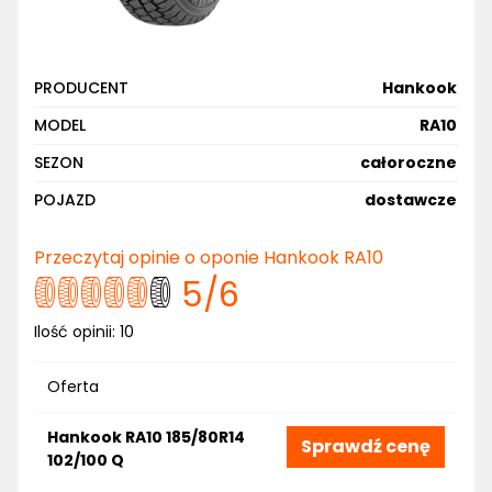
PRODUCENT
Hankook
MODEL
RA10
SEZON
całoroczne
POJAZD
dostawcze
Przeczytaj opinie o oponie Hankook RA10
5
/6
Ilość opinii:
10
Oferta
Hankook RA10 185/80R14
Sprawdź cenę
102/100 Q