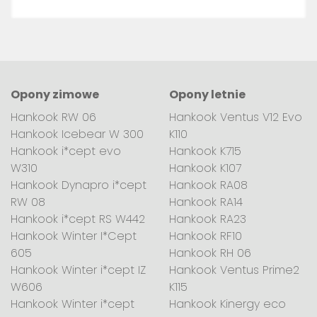
Opony zimowe
Opony letnie
Hankook RW 06
Hankook Ventus V12 Evo
Hankook Icebear W 300
K110
Hankook i*cept evo
Hankook K715
W310
Hankook K107
Hankook Dynapro i*cept
Hankook RA08
RW 08
Hankook RA14
Hankook i*cept RS W442
Hankook RA23
Hankook Winter I*Cept
Hankook RF10
605
Hankook RH 06
Hankook Winter i*cept IZ
Hankook Ventus Prime2
W606
K115
Hankook Winter i*cept
Hankook Kinergy eco