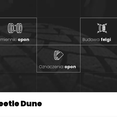
mienniki
opon
Budowa
felgi
Oznaczenia
opon
eetle Dune