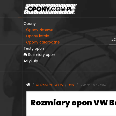
Opony
Opony zimowe
Opony letnie
Za
Opony całoroczne
Testy opon
Rozmiary opon
Artykuły
ROZMIARY OPON
VW
VW BEETLE DUNE
Rozmiary opon VW B