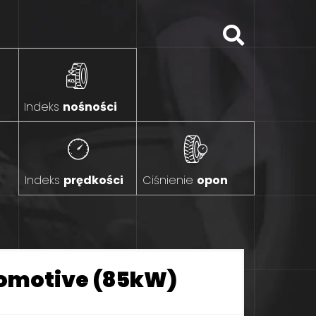
Indeks
nośności
Indeks
prędkości
Ciśnienie
opon
Ecomotive (85kW)