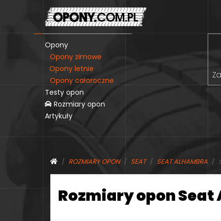
Opony
Opony zimowe
Opony letnie
Za
Opony całoroczne
Testy opon
Rozmiary opon
Artykuły
ROZMIARY OPON
SEAT
SEAT ALHAMBRA
Rozmiary opon Seat 