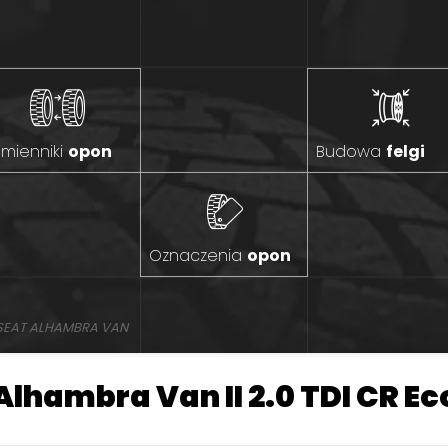
mienniki
opon
Budowa
felgi
Oznaczenia
opon
SEAT ALHAMBRA VAN
Alhambra Van II 2.0 TDI CR 