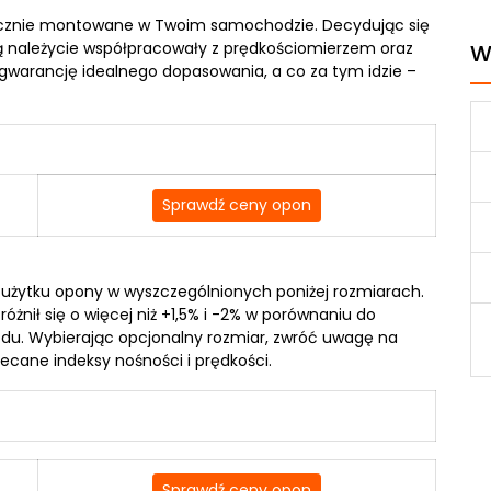
ycznie montowane w Twoim samochodzie. Decydując się
ą należycie współpracowały z prędkościomierzem oraz
W
gwarancję idealnego dopasowania, a co za tym idzie –
Sprawdź ceny opon
żytku opony w wyszczególnionych poniżej rozmiarach.
óżnił się o więcej niż +1,5% i -2% w porównaniu do
du. Wybierając opcjonalny rozmiar, zwróć uwagę na
ecane indeksy nośności i prędkości.
Sprawdź ceny opon