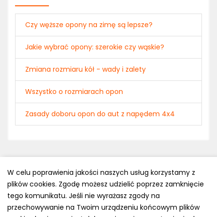
Czy węższe opony na zimę są lepsze?
Jakie wybrać opony: szerokie czy wąskie?
Zmiana rozmiaru kół - wady i zalety
Wszystko o rozmiarach opon
Zasady doboru opon do aut z napędem 4x4
W celu poprawienia jakości naszych usług korzystamy z
plików cookies. Zgodę możesz udzielić poprzez zamknięcie
Polityka prywatności
tego komunikatu. Jeśli nie wyrażasz zgody na
e-mail: kontakt@opony.com.pl
przechowywanie na Twoim urządzeniu końcowym plików