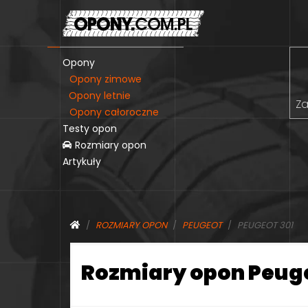
Opony
Opony zimowe
Opony letnie
Za
Opony całoroczne
Testy opon
Rozmiary opon
Artykuły
ROZMIARY OPON
PEUGEOT
PEUGEOT 301
Rozmiary opon Peuge