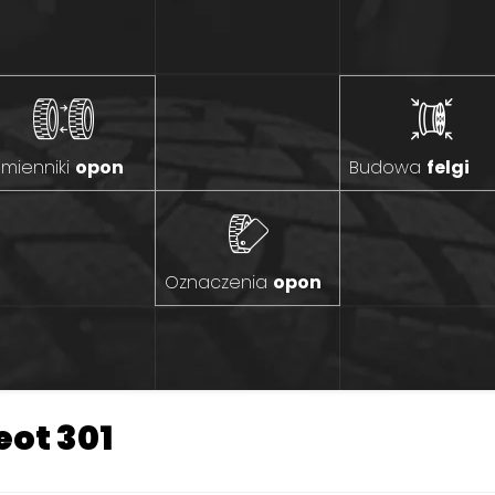
mienniki
opon
Budowa
felgi
Oznaczenia
opon
ot 301