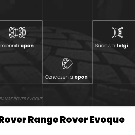
mienniki
opon
Budowa
felgi
Oznaczenia
opon
 RANGE ROVER EVOQUE
Rover Range Rover Evoque