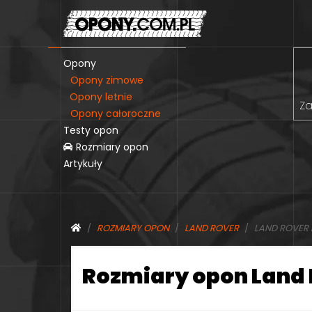
Opony
Opony zimowe
Opony letnie
Za
Opony całoroczne
Testy opon
Rozmiary opon
Artykuły
ROZMIARY OPON
LAND ROVER
LAND ROVER
Rozmiary opon Land 