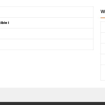
W
ble I