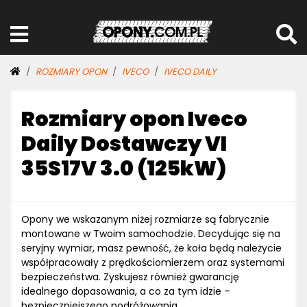
ROZMIARY OPON
IVECO
IVECO DAILY
Rozmiary opon Iveco
Daily Dostawczy VI
35S17V 3.0 (125kW)
Opony we wskazanym niżej rozmiarze są fabrycznie
montowane w Twoim samochodzie. Decydując się na
seryjny wymiar, masz pewność, że koła będą należycie
współpracowały z prędkościomierzem oraz systemami
bezpieczeństwa. Zyskujesz również gwarancję
idealnego dopasowania, a co za tym idzie –
bezpieczniejszego podróżowania.