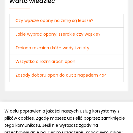
Warto wiedzieć
Czy węższe opony na zimę są lepsze?
Jakie wybrać opony: szerokie czy wąskie?
Zmiana rozmiaru kół - wady i zalety
Wszystko o rozmiarach opon
Zasady doboru opon do aut z napędem 4x4
W celu poprawienia jakości naszych usług korzystamy z
plików cookies. Zgodę możesz udzielić poprzez zamknięcie
Polityka prywatności
tego komunikatu. Jeśli nie wyrażasz zgody na
e-mail: kontakt@opony.com.pl
przechowywanie na Twoim urządzeniu końcowym plików