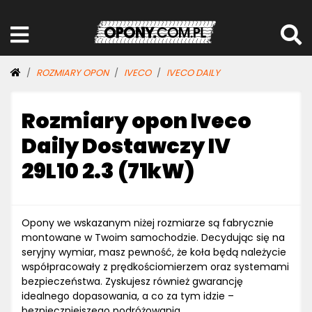
ROZMIARY OPON
IVECO
IVECO DAILY
Rozmiary opon Iveco
Daily Dostawczy IV
29L10 2.3 (71kW)
Opony we wskazanym niżej rozmiarze są fabrycznie
montowane w Twoim samochodzie. Decydując się na
seryjny wymiar, masz pewność, że koła będą należycie
współpracowały z prędkościomierzem oraz systemami
bezpieczeństwa. Zyskujesz również gwarancję
idealnego dopasowania, a co za tym idzie –
bezpieczniejszego podróżowania.