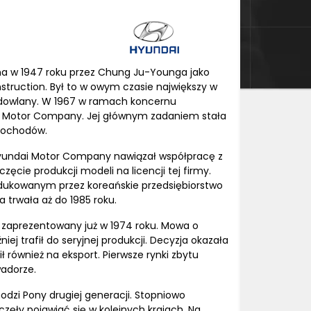
na w 1947 roku przez Chung Ju-Younga jako
truction. Był to w owym czasie największy w
udowlany. W 1967 w ramach koncernu
i Motor Company. Jej głównym zadaniem stała
amochodów.
 Hyundai Motor Company nawiązał współpracę z
zęcie produkcji modeli na licencji tej firmy.
kowanym przez koreańskie przedsiębiorstwo
 trwała aż do 1985 roku.
ł zaprezentowany już w 1974 roku. Mowa o
niej trafił do seryjnej produkcji. Decyzja okazała
 również na eksport. Pierwsze rynki zbytu
wadorze.
odzi Pony drugiej generacji. Stopniowo
ęły pojawiać się w kolejnych krajach. Na