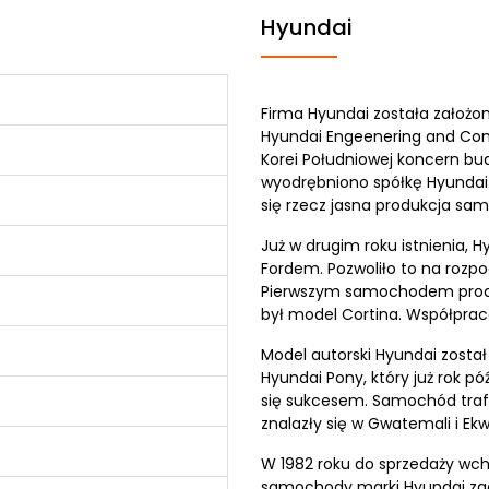
Hyundai
Firma Hyundai została założo
Hyundai Engeenering and Cons
Korei Południowej koncern b
wyodrębniono spółkę Hyunda
się rzecz jasna produkcja s
Już w drugim roku istnienia,
Fordem. Pozwoliło to na rozpoc
Pierwszym samochodem produ
był model Cortina. Współpraca
Model autorski Hyundai zosta
Hyundai Pony, który już rok póź
się sukcesem. Samochód trafił
znalazły się w Gwatemali i Ek
W 1982 roku do sprzedaży wch
samochody marki Hyundai zacz