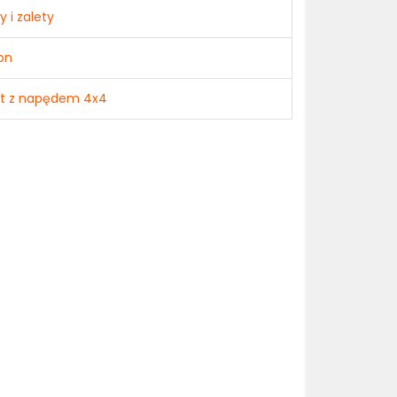
 i zalety
on
ut z napędem 4x4