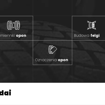
mienniki
opon
Budowa
felgi
Oznaczenia
opon
dai