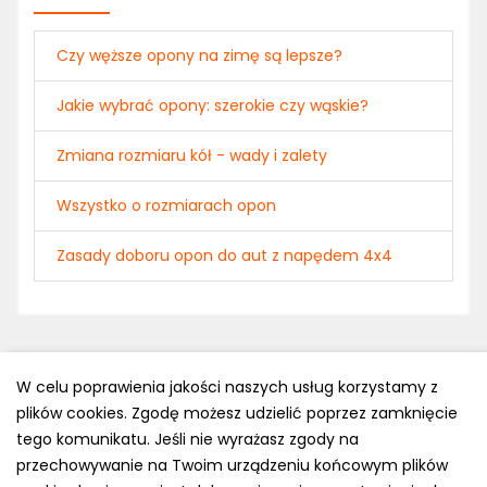
Czy węższe opony na zimę są lepsze?
Jakie wybrać opony: szerokie czy wąskie?
Zmiana rozmiaru kół - wady i zalety
Wszystko o rozmiarach opon
Zasady doboru opon do aut z napędem 4x4
W celu poprawienia jakości naszych usług korzystamy z
plików cookies. Zgodę możesz udzielić poprzez zamknięcie
Polityka prywatności
tego komunikatu. Jeśli nie wyrażasz zgody na
e-mail: kontakt@opony.com.pl
przechowywanie na Twoim urządzeniu końcowym plików