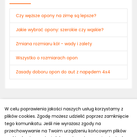
Czy węższe opony na zimę są lepsze?
Jakie wybrać opony: szerokie czy wąskie?
Zmiana rozmiaru kół - wady i zalety
Wszystko o rozmiarach opon
Zasady doboru opon do aut z napędem 4x4
W celu poprawienia jakości naszych usług korzystamy z
plików cookies. Zgodę możesz udzielić poprzez zamknięcie
Polityka prywatności
tego komunikatu. Jeśli nie wyrażasz zgody na
e-mail: kontakt@opony.com.pl
przechowywanie na Twoim urządzeniu końcowym plików