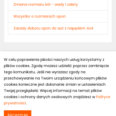
Zmiana rozmiaru kół - wady i zalety
Wszystko o rozmiarach opon
Zasady doboru opon do aut z napędem 4x4
W celu poprawienia jakości naszych usług korzystamy z
plików cookies. Zgodę możesz udzielić poprzez zamknięcie
Polityka prywatności
tego komunikatu. Jeśli nie wyrażasz zgody na
e-mail: kontakt@opony.com.pl
przechowywanie na Twoim urządzeniu końcowym plików
cookies konieczne jest dokonanie zmian w ustawieniach
Copyright © 2000-2023 Opony.com.pl
Twojej przeglądarki. Więcej informacji na temat plików
cookies i ochrony danych osobowych znajdziesz w
Polityce
prywatności
.
Akceptuję