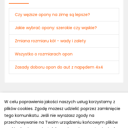
Czy węższe opony na zimę są lepsze?
Jakie wybrać opony: szerokie czy wąskie?
Zmiana rozmiaru kół - wady i zalety
Wszystko o rozmiarach opon
Zasady doboru opon do aut z napędem 4x4
W celu poprawienia jakości naszych usług korzystamy z
plików cookies. Zgodę możesz udzielić poprzez zamknięcie
Polityka prywatności
tego komunikatu. Jeśli nie wyrażasz zgody na
e-mail: kontakt@opony.com.pl
przechowywanie na Twoim urządzeniu końcowym plików