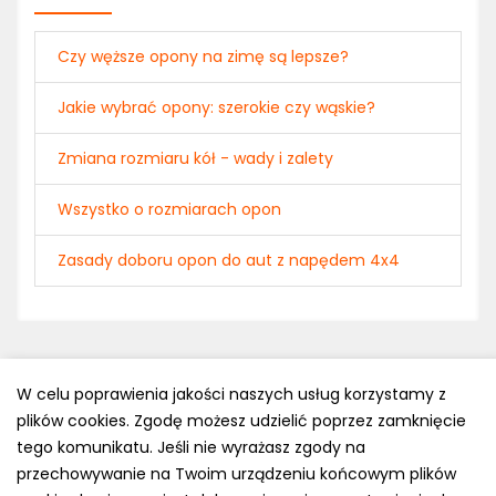
Czy węższe opony na zimę są lepsze?
Jakie wybrać opony: szerokie czy wąskie?
Zmiana rozmiaru kół - wady i zalety
Wszystko o rozmiarach opon
Zasady doboru opon do aut z napędem 4x4
W celu poprawienia jakości naszych usług korzystamy z
plików cookies. Zgodę możesz udzielić poprzez zamknięcie
Polityka prywatności
tego komunikatu. Jeśli nie wyrażasz zgody na
e-mail: kontakt@opony.com.pl
przechowywanie na Twoim urządzeniu końcowym plików