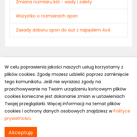
Zmiana rozmiaru kół - wady i zalety
Wszystko o rozmiarach opon
Zasady doboru opon do aut z napędem 4x4
W celu poprawienia jakości naszych usług korzystamy z
plików cookies. Zgodę możesz udzielić poprzez zamknięcie
Polityka prywatności
tego komunikatu. Jeśli nie wyrażasz zgody na
e-mail: kontakt@opony.com.pl
przechowywanie na Twoim urządzeniu końcowym plików
cookies konieczne jest dokonanie zmian w ustawieniach
Copyright © 2000-2023 Opony.com.pl
Twojej przeglądarki. Więcej informacji na temat plików
cookies i ochrony danych osobowych znajdziesz w
Polityce
prywatności
.
Akceptuję