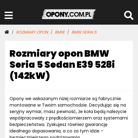
ROZMIARY OPON
BMW
BMW SERIA 5
Rozmiary opon BMW
Seria 5 Sedan E39 528i
(142kW)
Opony we wskazanym niżej rozmiarze są fabrycznie
montowane w Twoim samochodzie. Decydując się na
seryjny wymiar, masz pewność, że koła będą należycie
współpracowały z prędkościomierzem oraz systemami
bezpieczeństwa. Zyskujesz również gwarancję
idealnego dopasowania, a co za tym idzie –
bezpieczniejszego podróżowania.