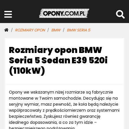
ROZMIARY OPON
BMW
BMW SERIA 5
Rozmiary opon BMW
Seria 5 Sedan E39 520i
(110kW)
Opony we wskazanym niżej rozmiarze są fabrycznie
montowane w Twoim samochodzie. Decydując się na
seryjny wymiar, masz pewność, że koła będą należycie
współpracowały z prędkościomierzem oraz systemami
bezpieczeństwa. Zyskujesz również gwarancję
idealnego dopasowania, a co za tym idzie –
bezpieczniejszego podróżowania.