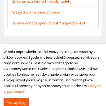
Zmiana rozmiaru kół - wady i zalety
Wszystko o rozmiarach opon
Zasady doboru opon do aut z napędem 4x4
W celu poprawienia jakości naszych usług korzystamy z
plików cookies. Zgodę możesz udzielić poprzez zamknięcie
Polityka prywatności
tego komunikatu. Jeśli nie wyrażasz zgody na
e-mail: kontakt@opony.com.pl
przechowywanie na Twoim urządzeniu końcowym plików
cookies konieczne jest dokonanie zmian w ustawieniach
Copyright © 2000-2023 Opony.com.pl
Twojej przeglądarki. Więcej informacji na temat plików
cookies i ochrony danych osobowych znajdziesz w
Polityce
prywatności
.
Akceptuję