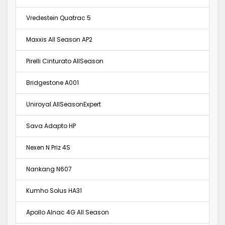
Vredestein Quatrac 5
Maxxis All Season AP2
Pirelli Cinturato AllSeason
Bridgestone A001
Uniroyal AllSeasonExpert
Sava Adapto HP
Nexen N Priz 4S
Nankang N607
Kumho Solus HA31
Apollo Alnac 4G All Season