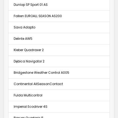
Dunlop SP Sport 01 AS
Falken EUROALL SEASON AS200
Sava Adapto
Delinte AW5
Kleber Quadraxer 2
Dębica Navigator 2
Bridgestone Weather Control A005
Continental AllSeasonContact
Fulda Multicontrol
Imperial Ecodriver 4S
Barum Quartaris 5