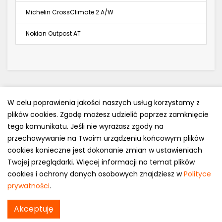
Michelin CrossClimate 2 A/W
Nokian Outpost AT
W celu poprawienia jakości naszych usług korzystamy z
plików cookies. Zgodę możesz udzielić poprzez zamknięcie
Polityka prywatności
tego komunikatu. Jeśli nie wyrażasz zgody na
e-mail: kontakt@opony.com.pl
przechowywanie na Twoim urządzeniu końcowym plików
cookies konieczne jest dokonanie zmian w ustawieniach
Copyright © 2000-2023 Opony.com.pl
Twojej przeglądarki. Więcej informacji na temat plików
cookies i ochrony danych osobowych znajdziesz w
Polityce
prywatności
.
Continental AllSeasonContact w
Akceptuję
Sprawdź cenę