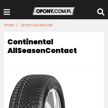
OPONY
OPONY CAŁOROCZNE
Continental
AllSeasonContact