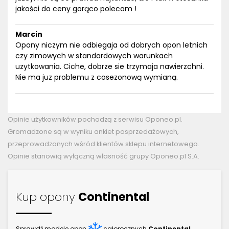
jakości do ceny gorąco polecam !
Marcin
Opony niczym nie odbiegaja od dobrych opon letnich
czy zimowych w standardowych warunkach
uzytkowania. Ciche, dobrze sie trzymaja nawierzchni.
Nie ma juz problemu z cosezonową wymianą.
Opinie użytkowników pochodzą z serwisu Oponeo.pl.
Gromadzone są w wyniku ankiet posprzedażowych,
przeprowadzanych wśród klientów sklepu internetowego.
Opinie stanowią wyłączną własność grupy Oponeo.pl S.A.
Kup opony
Continental
Sprawdź modele opon
całorocznych
Continental
.