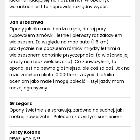
Idealnie nadają się na nasz klimat. W obecnych
warunkach jest to naprawdę rozsądny wybór.
Jan Brzechwa
Opony jak dla mnie bardzo fajne, do tej pory
kupowałem zimówki i letnie i pierwszy raz założyłem
wielosezon. Ze względu na moc auta (116 km)
praktycznie nie poczułem różnicy między letnimi a
wielosezonem odnośnie przyczepności (a właściwie jej
utraty na rzecz wielosezonu). Co zauważyłem, to
opona jest na pewno głośniejsza, ale coś za coś. Jak na
razie zrobiłem około 10 000 km i zużycie bieżnika
oceniam jako małe i mogę polecić - styl jazdy mam
raczej agresywny.
Grzegorz
Opony świetnie się sprawują, zarówno na suchej, jak i
mokrej nawierzchni. Polecam z czystym sumieniem.
Jerzy Kolano
REWELACYJNE!