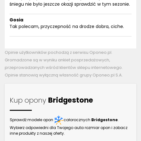
śniegu nie było jeszcze okazji sprawdzić w tym sezonie.
Gosia
Tak polecam, przyczepność na drodze dobra, ciche.
Opinie użytkowników pochodzą z serwisu Oponeo.pl.
Gromadzone są w wyniku ankiet posprzedażowych,
przeprowadzanych wśród klientów sklepu internetowego.
Opinie stanowią wyłączną własność grupy Oponeo.pl S.A.
Kup opony
Bridgestone
Sprawdź modele opon
całorocznych
Bridgestone
.
Wybierz odpowiedni dla Twojego auta rozmiar opon i zobacz
inne produkty z naszej oferty.