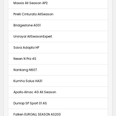
Maxxis All Season AP2
Pirelli Cinturato AllSeason
Bridgestone A001
Uniroyal AllSeasonExpert
Sava Adapto HP
Nexen N Priz 4S
Nankang N607
Kumho Solus HA31
Apollo Alnac 4G All Season
Dunlop SP Sport 01 AS
Falken EUROALL SEASON AS200