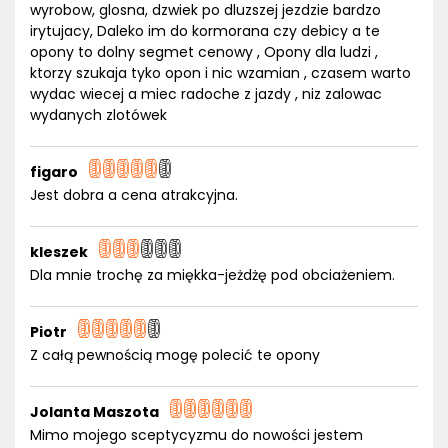
wyrobow, glosna, dzwiek po dluzszej jezdzie bardzo
irytujacy, Daleko im do kormorana czy debicy a te
opony to dolny segmet cenowy , Opony dla ludzi ,
ktorzy szukaja tyko opon i nic wzamian , czasem warto
wydac wiecej a miec radoche z jazdy , niz zalowac
wydanych zlotówek
figaro
Jest dobra a cena atrakcyjna.
kleszek
Dla mnie trochę za miękka-jeżdżę pod obciażeniem.
Piotr
Z całą pewnością mogę polecić te opony
Jolanta Maszota
Mimo mojego sceptycyzmu do nowości jestem