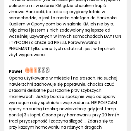
polecono mi w salonie KIA gdzie chciałem kupić
zimowe Hankooki, bo takie są oryginały letnie w
samochodzie, a jest to marka należąca do Hankooka.
Kupiłem w Opony.com bo w salonie KIA ich nie było.
Mija zima i jestem z nich zadowolony są lepsze od
wcześniej używanych w innych samochodach DAYTON
i TYFOON i cichsze od PIRELLI. Porównywalna z
PNEUMANT tylko cena tych ostatnich jest w tej chwili
zbyt wygórowana.
Paweł
Opona użytkowana w mieście i na trasach. Na suchej
nawierzchni zachowuje się poprawnie, chociaż czuć
czasami delikatne puszczanie przy szybszych
manewrach. Jeżdżę bardzo spokojnie więc od opony
wymagam aby spełniała swoje zadania. NIE POLECAM
opony na suchą i mokrą nawierzchnię gdy jest temp.
poniżej 3 stopni. Opona przy hamowaniu przy 20 km/h
traci przyczepność i zaczyna ślizgać.... Zdarza się to
przy każdym hamowaniu na różnych drogach