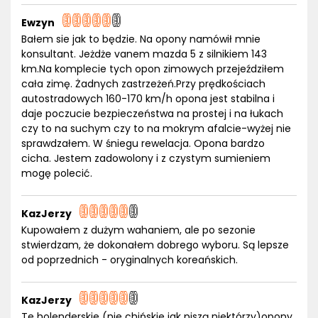
Ewzyn
Bałem sie jak to będzie. Na opony namówił mnie
konsultant. Jeżdże vanem mazda 5 z silnikiem 143
km.Na komplecie tych opon zimowych przejeździłem
cała zimę. Żadnych zastrzeżeń.Przy prędkościach
autostradowych 160-170 km/h opona jest stabilna i
daje poczucie bezpieczeństwa na prostej i na łukach
czy to na suchym czy to na mokrym afalcie-wyżej nie
sprawdzałem. W śniegu rewelacja. Opona bardzo
cicha. Jestem zadowolony i z czystym sumieniem
mogę polecić.
KazJerzy
Kupowałem z dużym wahaniem, ale po sezonie
stwierdzam, że dokonałem dobrego wyboru. Są lepsze
od poprzednich - oryginalnych koreańskich.
KazJerzy
Te holenderskie (nie chińskie jak piszą niektórzy)opony