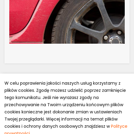
W celu poprawienia jakości naszych usług korzystamy z
plików cookies. Zgodę możesz udzielić poprzez zamknięcie
Polityka prywatności
tego komunikatu. Jeśli nie wyrażasz zgody na
e-mail: kontakt@opony.com.pl
przechowywanie na Twoim urządzeniu końcowym plików
cookies konieczne jest dokonanie zmian w ustawieniach
Copyright © 2000-2023 Opony.com.pl
Twojej przeglądarki. Więcej informacji na temat plików
cookies i ochrony danych osobowych znajdziesz w
Polityce
prywatności
.