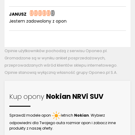
JANUSZ
Jestem zadowolony z opon
Opinie użytkowników pochodzą z serwisu Oponeo.pl.
Gromadzone są w wyniku ankiet posprzedażowych,
przeprowadzanych wśród klientów sklepu internetowego.
Opinie stanowią wyłączną własność grupy Oponeo.pl S.A.
Kup opony
Nokian NRVi SUV
Sprawdź modele opon
letnich
Nokian
. Wybierz
odpowiedni dla Twojego auta rozmiar opon i zobacz inne
produkty z naszej oferty.