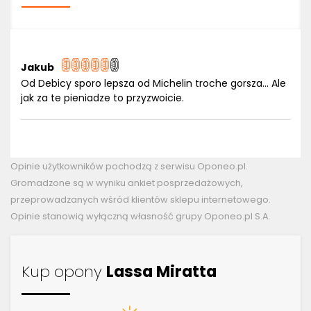
Jakub
Od Debicy sporo lepsza od Michelin troche gorsza... Ale
jak za te pieniadze to przyzwoicie.
Opinie użytkowników pochodzą z serwisu Oponeo.pl.
Gromadzone są w wyniku ankiet posprzedażowych,
przeprowadzanych wśród klientów sklepu internetowego.
Opinie stanowią wyłączną własność grupy Oponeo.pl S.A.
Kup opony
Lassa Miratta