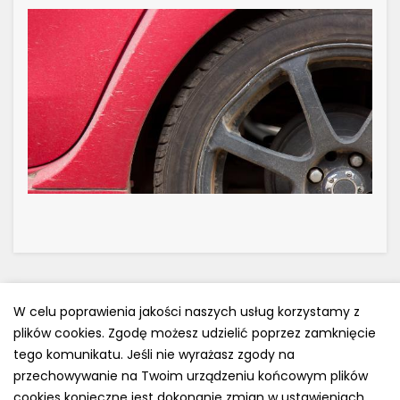
W celu poprawienia jakości naszych usług korzystamy z
plików cookies. Zgodę możesz udzielić poprzez zamknięcie
Polityka prywatności
tego komunikatu. Jeśli nie wyrażasz zgody na
e-mail: kontakt@opony.com.pl
przechowywanie na Twoim urządzeniu końcowym plików
cookies konieczne jest dokonanie zmian w ustawieniach