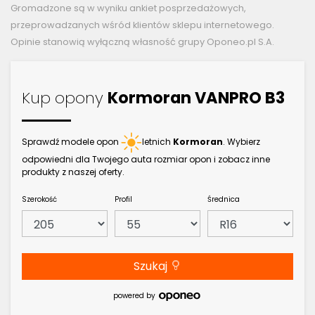
Gromadzone są w wyniku ankiet posprzedażowych,
przeprowadzanych wśród klientów sklepu internetowego.
Opinie stanowią wyłączną własność grupy Oponeo.pl S.A.
Kup opony
Kormoran VANPRO B3
Sprawdź modele opon
letnich
Kormoran
. Wybierz
odpowiedni dla Twojego auta rozmiar opon i zobacz inne
produkty z naszej oferty.
Szerokość
Profil
Średnica
Szukaj
powered by