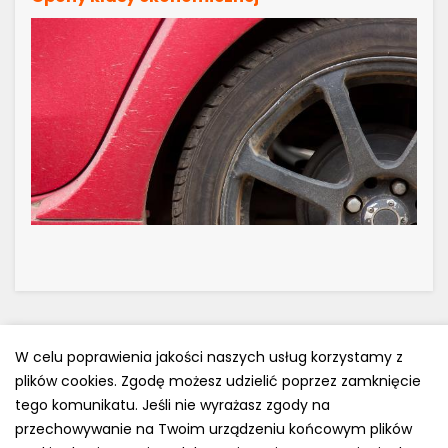
W celu poprawienia jakości naszych usług korzystamy z
plików cookies. Zgodę możesz udzielić poprzez zamknięcie
Polityka prywatności
tego komunikatu. Jeśli nie wyrażasz zgody na
e-mail: kontakt@opony.com.pl
przechowywanie na Twoim urządzeniu końcowym plików