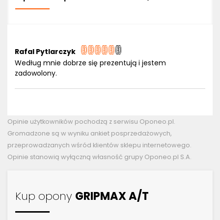
Rafal Pytlarczyk
Według mnie dobrze się prezentują i jestem
zadowolony.
Opinie użytkowników pochodzą z serwisu Oponeo.pl.
Gromadzone są w wyniku ankiet posprzedażowych,
przeprowadzanych wśród klientów sklepu internetowego.
Opinie stanowią wyłączną własność grupy Oponeo.pl S.A.
Kup opony
GRIPMAX A/T