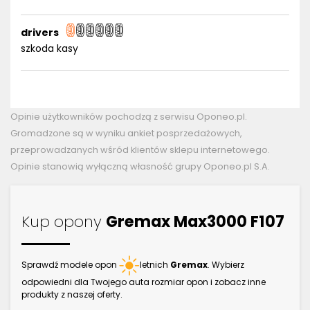
drivers
szkoda kasy
Opinie użytkowników pochodzą z serwisu Oponeo.pl.
Gromadzone są w wyniku ankiet posprzedażowych,
przeprowadzanych wśród klientów sklepu internetowego.
Opinie stanowią wyłączną własność grupy Oponeo.pl S.A.
Kup opony
Gremax Max3000 F107
Sprawdź modele opon
letnich
Gremax
. Wybierz
odpowiedni dla Twojego auta rozmiar opon i zobacz inne
produkty z naszej oferty.