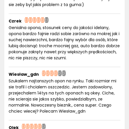
sie zeby byl jakis problem z ta guma:)
Czrek
Genialna opona, stosunek ceny do jakości idelany,
opona bardzo fajnie radzi sobie zarówno na mokrej jak i
suchej nawierzchni, bardzo fajny wybór dla osób, które
lubią docisnąć troche mocniej gaz, auto bardzo dobrze
pokonuje zakręty nawet przy większych prędkościach,
nic nie piszczy, nic nie szumi.
Wiesław_gdn
Szukalem najtanszych opon na rynku. Taki rozmiar mi
sie trafil i chcialem oszczedzic. Jestem zadowolony,
przejechalem 14tys na tych oponach są okey. Ciche,
nie scieraja sie jakos szybko, powiedzialbym, ze
normalnie. Nowoczesny bieznik., cena super. Czego
chciec wiecej? Polecam Wiesław_gdn
Olek