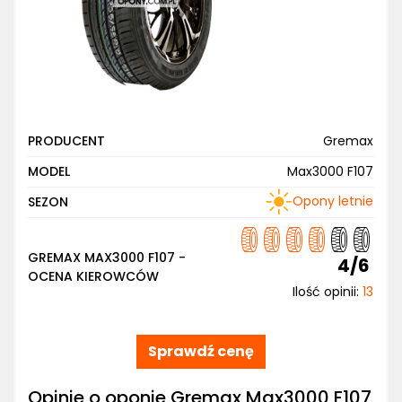
PRODUCENT
Gremax
MODEL
Max3000 F107
Opony letnie
SEZON
GREMAX MAX3000 F107 -
4/6
OCENA KIEROWCÓW
Ilość opinii:
13
Sprawdź cenę
Opinie o oponie Gremax Max3000 F107