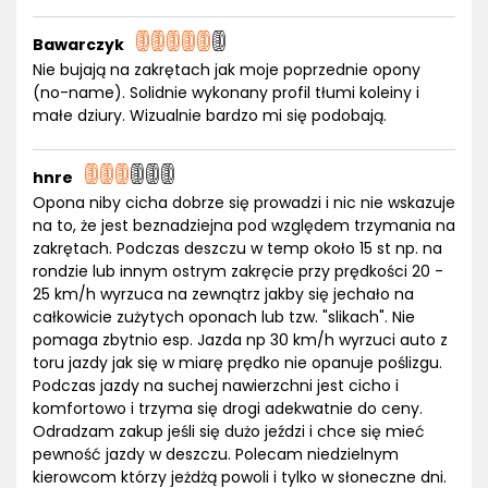
Bawarczyk
Nie bujają na zakrętach jak moje poprzednie opony
(no-name). Solidnie wykonany profil tłumi koleiny i
małe dziury. Wizualnie bardzo mi się podobają.
hnre
Opona niby cicha dobrze się prowadzi i nic nie wskazuje
na to, że jest beznadziejna pod względem trzymania na
zakrętach. Podczas deszczu w temp około 15 st np. na
rondzie lub innym ostrym zakręcie przy prędkości 20 -
25 km/h wyrzuca na zewnątrz jakby się jechało na
całkowicie zużytych oponach lub tzw. "slikach". Nie
pomaga zbytnio esp. Jazda np 30 km/h wyrzuci auto z
toru jazdy jak się w miarę prędko nie opanuje poślizgu.
Podczas jazdy na suchej nawierzchni jest cicho i
komfortowo i trzyma się drogi adekwatnie do ceny.
Odradzam zakup jeśli się dużo jeździ i chce się mieć
pewność jazdy w deszczu. Polecam niedzielnym
kierowcom którzy jeżdżą powoli i tylko w słoneczne dni.