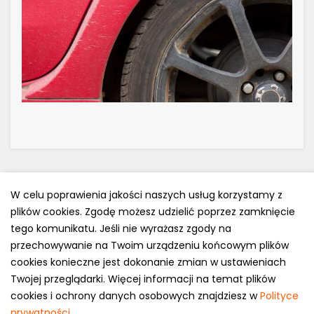
W celu poprawienia jakości naszych usług korzystamy z
plików cookies. Zgodę możesz udzielić poprzez zamknięcie
Polityka prywatności
tego komunikatu. Jeśli nie wyrażasz zgody na
e-mail: kontakt@opony.com.pl
przechowywanie na Twoim urządzeniu końcowym plików
cookies konieczne jest dokonanie zmian w ustawieniach
Copyright © 2000-2023 Opony.com.pl
Twojej przeglądarki. Więcej informacji na temat plików
cookies i ochrony danych osobowych znajdziesz w
Polityce
prywatności
.