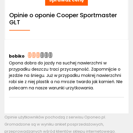
Opinie o oponie Cooper Sportmaster
GLT
bobiko
Opona dobra do jazdy na suchej nawierzchni w
przypadku deszczu traci przyczepność. Zapomnijcie o
jezdzie na śniegu. Już w przypadku mokrej nawierzchni
robi sie z niej plastik a na mrozie twarda jak kamień. NIe
polecam na nasze warunki urzytkowania.
Opinie użytkowników pochodzą z serwisu Oponeo.pl.
Gromadzone są w wyniku ankiet posprzedażowych,
przeprowadzanych wśród klientów sklepu internetowego.