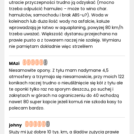
utracie przyczepności trudno ją odzyskać (mocno
trzeba odpuścić hamulec - może to wina char.
hamulców, samochodu i brak ABS-u?). Woda w
koleinach lub duża ilość wody na asfalcie, kałuże
wprowadzają je łatwo w aquaplaning, powyżej 80 km/h
trzeba uważać. Większość dystansu przejechana na
prawie pusto a z towarem raczej nie szaleję. Wymiaru
nie pamiętam dokładnie więc strzeliłem
MAzi
Niesamowite opony. Z tyłu mam nadymane 4,5
atmosfery a trzymaja się niesamowicie, przy moich 122
konikach raczej trudno o nieuśliźnięcie się kół z tyłu ale
te oponki tylko raz na sporym deszczu, po suchej i
zakrętach w górach na ograniczeniu do 40 wchodzą
nawet 80 super kapcie jeżeli komuś nie szkoda kasy to
polecam bardzo.
johny
Służy mi już dobre 10 tys. km, a śladów zużycia prawie