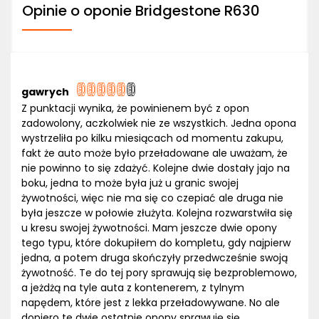
Opinie o oponie Bridgestone R630
gawrych
Z punktacji wynika, że powinienem być z opon
zadowolony, aczkolwiek nie ze wszystkich. Jedna opona
wystrzeliła po kilku miesiącach od momentu zakupu,
fakt że auto może było przeładowane ale uważam, że
nie powinno to się zdażyć. Kolejne dwie dostały jajo na
boku, jedna to może była już u granic swojej
żywotności, więc nie ma się co czepiać ale druga nie
była jeszcze w połowie złużyta. Kolejna rozwarstwiła się
u kresu swojej żywotności. Mam jeszcze dwie opony
tego typu, które dokupiłem do kompletu, gdy najpierw
jedna, a potem druga skończyły przedwcześnie swoją
żywotność. Te do tej pory sprawują się bezproblemowo,
a jeżdżą na tyle auta z kontenerem, z tylnym
napędem, które jest z lekka przeładowywane. No ale
dopiero te dwie ostatnie opony sprawuję się