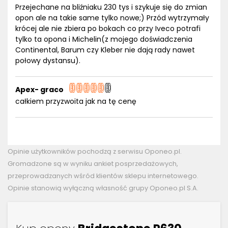
Przejechane na bliźniaku 230 tys i szykuje się do zmian
opon ale na takie same tylko nowe;) Przód wytrzymały
krócej ale nie zbiera po bokach co przy Iveco potrafi
tylko ta opona i Michelin(z mojego doświadczenia
Continental, Barum czy Kleber nie dają rady nawet
połowy dystansu).
Apex- graco
całkiem przyzwoita jak na tę cenę
Opinie użytkowników pochodzą z serwisu Oponeo.pl.
Gromadzone są w wyniku ankiet posprzedażowych,
przeprowadzanych wśród klientów sklepu internetowego.
Opinie stanowią wyłączną własność grupy Oponeo.pl S.A.