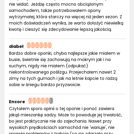
nie widać. Jeżdżę często mocno obciążonym
samochodem, także potrzebowałem opony
wytrzymałej, która starczy na więcej niż jeden sezon. Z
moich doświadczeń wynika, że warto dołożyć niewielką
kwotę i cieszyć się zdecydowanie lepszą jakością.
diabeł
Bardzo dobre oponki, chyba najlepsze jakie miałem w
busie, świetnie się zachowują na mokrym jak i na
suchym, nigdy nie miałem (odpukać)
niekontrolowanego poślizgu. Przejechałem nawet 2
zimy na tych gumach i jak na letnie kapcie to radzą
sobie w śniegu bardzo przyzwoicie.
Encore
Czytałem sporo opinii o tej oponie i ponoć zawiera
jakąś mieszankę sadzy. Może to powoduje jej trwałość,
bo jest praktycznie nie do zajechania. Nawet przy
wysokich prędkościach samochód nie 'wariuje', nie
sprawia problemów z trakcją (co się zdarzało przy