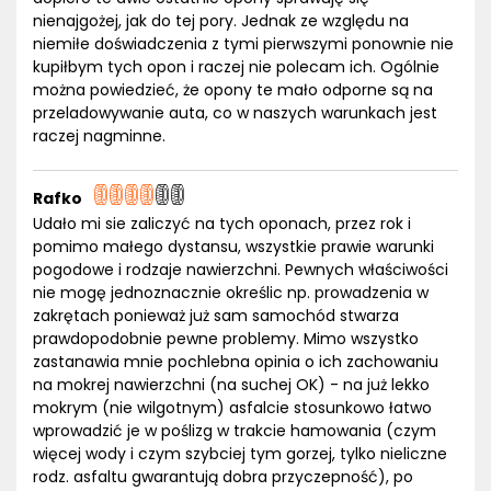
nienajgożej, jak do tej pory. Jednak ze względu na
niemiłe doświadczenia z tymi pierwszymi ponownie nie
kupiłbym tych opon i raczej nie polecam ich. Ogólnie
można powiedzieć, że opony te mało odporne są na
przeladowywanie auta, co w naszych warunkach jest
raczej nagminne.
Rafko
Udało mi sie zaliczyć na tych oponach, przez rok i
pomimo małego dystansu, wszystkie prawie warunki
pogodowe i rodzaje nawierzchni. Pewnych właściwości
nie mogę jednoznacznie określic np. prowadzenia w
zakrętach ponieważ już sam samochód stwarza
prawdopodobnie pewne problemy. Mimo wszystko
zastanawia mnie pochlebna opinia o ich zachowaniu
na mokrej nawierzchni (na suchej OK) - na już lekko
mokrym (nie wilgotnym) asfalcie stosunkowo łatwo
wprowadzić je w poślizg w trakcie hamowania (czym
więcej wody i czym szybciej tym gorzej, tylko nieliczne
rodz. asfaltu gwarantują dobra przyczepność), po