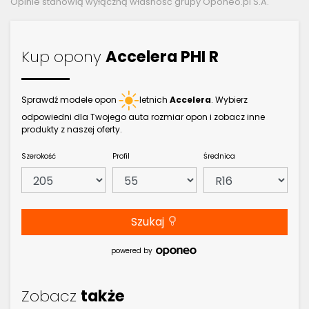
Opinie stanowią wyłączną własność grupy Oponeo.pl S.A.
Kup opony
Accelera PHI R
Sprawdź modele opon
letnich
Accelera
. Wybierz
odpowiedni dla Twojego auta rozmiar opon i zobacz inne
produkty z naszej oferty.
Szerokość
Profil
Średnica
Szukaj
powered by
Zobacz
także