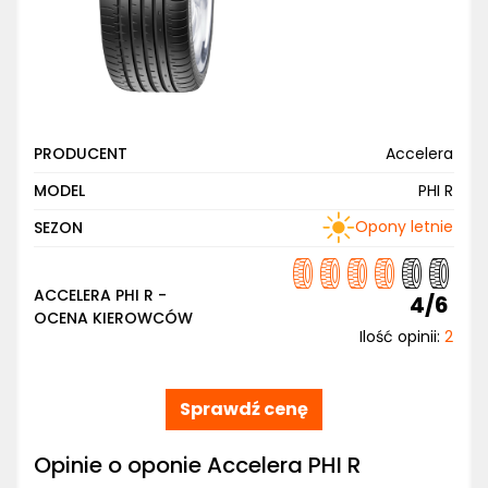
PRODUCENT
Accelera
MODEL
PHI R
Opony letnie
SEZON
ACCELERA PHI R -
4/6
OCENA KIEROWCÓW
Ilość opinii:
2
Sprawdź cenę
Opinie o oponie Accelera PHI R