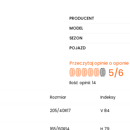
PRODUCENT
MODEL
SEZON
POJAZD
Przeczytaj opinie o oponi
5
/6
Ilość opinii:
14
Rozmiar
Indeksy
205/40R17
V 84
165/60R14
H 79