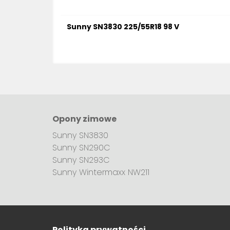
Sunny SN3830 225/55R18 98 V
Opony zimowe
Sunny SN3830
Sunny SN290C
Sunny SN293C
Sunny Wintermaxx NW211
Polityka prywatności