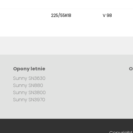
225/55R18
V 98
Opony letnie
O
Sunny SN3630
Sunny SN880
Sunny SN3800
Sunny SN3970
Copyright