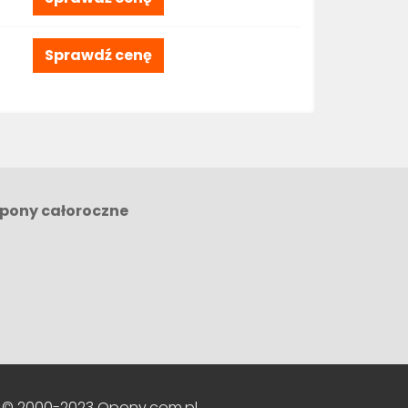
Sprawdź cenę
pony całoroczne
 © 2000-2023 Opony.com.pl