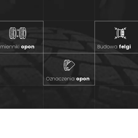
mienniki
opon
Budowa
felgi
Oznaczenia
opon