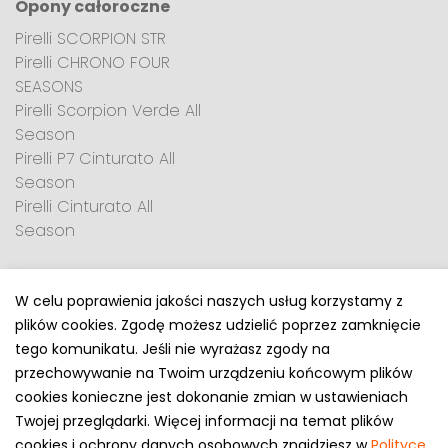
Opony całoroczne
Pirelli SCORPION STR
Pirelli CHRONO FOUR
SEASONS
Pirelli Scorpion Verde All
Season
Pirelli P7 Cinturato All
Season
Pirelli Cinturato All
Season
W celu poprawienia jakości naszych usług korzystamy z
plików cookies. Zgodę możesz udzielić poprzez zamknięcie
Polityka prywatności
tego komunikatu. Jeśli nie wyrażasz zgody na
e-mail: kontakt@opony.com.pl
przechowywanie na Twoim urządzeniu końcowym plików
cookies konieczne jest dokonanie zmian w ustawieniach
Copyright © 2000-2023 Opony.com.pl
Twojej przeglądarki. Więcej informacji na temat plików
cookies i ochrony danych osobowych znajdziesz w
Polityce