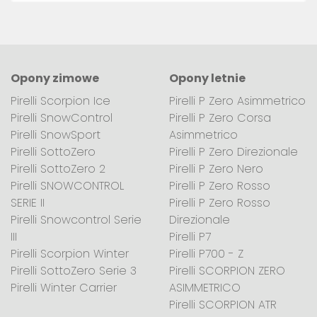
Opony zimowe
Opony letnie
Pirelli Scorpion Ice
Pirelli P Zero Asimmetrico
Pirelli SnowControl
Pirelli P Zero Corsa
Pirelli SnowSport
Asimmetrico
Pirelli SottoZero
Pirelli P Zero Direzionale
Pirelli SottoZero 2
Pirelli P Zero Nero
Pirelli SNOWCONTROL
Pirelli P Zero Rosso
SERIE II
Pirelli P Zero Rosso
Pirelli Snowcontrol Serie
Direzionale
III
Pirelli P7
Pirelli Scorpion Winter
Pirelli P700 - Z
Pirelli SottoZero Serie 3
Pirelli SCORPION ZERO
Pirelli Winter Carrier
ASIMMETRICO
Pirelli SCORPION ATR