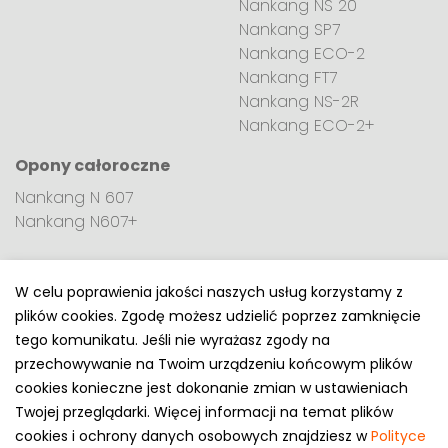
Nankang NS 20
Nankang SP7
Nankang ECO-2
Nankang FT7
Nankang NS-2R
Nankang ECO-2+
Opony całoroczne
Nankang N 607
Nankang N607+
W celu poprawienia jakości naszych usług korzystamy z
plików cookies. Zgodę możesz udzielić poprzez zamknięcie
Polityka prywatności
tego komunikatu. Jeśli nie wyrażasz zgody na
e-mail: kontakt@opony.com.pl
przechowywanie na Twoim urządzeniu końcowym plików
cookies konieczne jest dokonanie zmian w ustawieniach
Copyright © 2000-2023 Opony.com.pl
Twojej przeglądarki. Więcej informacji na temat plików
cookies i ochrony danych osobowych znajdziesz w
Polityce