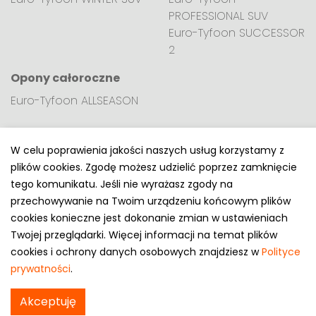
PROFESSIONAL SUV
Euro-Tyfoon SUCCESSOR
2
Opony całoroczne
Euro-Tyfoon ALLSEASON
W celu poprawienia jakości naszych usług korzystamy z
plików cookies. Zgodę możesz udzielić poprzez zamknięcie
Polityka prywatności
tego komunikatu. Jeśli nie wyrażasz zgody na
e-mail: kontakt@opony.com.pl
przechowywanie na Twoim urządzeniu końcowym plików
cookies konieczne jest dokonanie zmian w ustawieniach
Copyright © 2000-2023 Opony.com.pl
Twojej przeglądarki. Więcej informacji na temat plików
cookies i ochrony danych osobowych znajdziesz w
Polityce
prywatności
.
Akceptuję