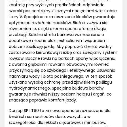
kontrolę przy wyższych prędkościach odpowiada
szeroki pas centralny z licznymi nacięciami w kształcie
litery V. Specjalne rozmieszczenie klocków gwarantuje
optymalne rozłożenie nacisków. Bieżnik zużywa się
równomiernie, dzięki czemu opona oferuje długie
przebiegi. Solidna strefa barkowa wzmocniona o
dodatkowe mocne bloki jest solidnym wsparciem i
dobrze stabilizuję jazdę. Aby poprawić drenaż wodny
zastosowano kierunkową rzeźbę oraz specjalny system
rowków. Boczne rowki na barkach opony w połączeniu
z dwoma głębokimi rowkami obwodowymi również
przyczyniają się do szybkiego i efektywnego usuwania
nadmiaru wody i błota pośniegowego. W ten sposób
uzyskano wysoką ochronę przed zjawiskiem poślizgu
hydrodynamicznego. Specjalna budowa barków
gwarantuje również niższy poziom hałasu i drgań, co
znacząco poprawia komfort jazdy.
Dunlop SP LT60 to zimowa opona przeznaczona dla
średnich samochodów dostawczych, a w
szczególności dla lekkich ciężarówek i minibusów.