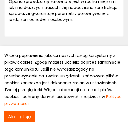
Opona sprawdza się zarówno w jest w ruchu miejskim
jak i na dłuższych trasach. Jej nowoczesna konstrukcja
sprawia, że gwarantuje parametry porównywane z
jazdą samochodem osobowym.
W celu poprawienia jakości naszych usług korzystamy z
plików cookies. Zgodę możesz udzielić poprzez zamknięcie
Polityka prywatności
tego komunikatu. Jeśli nie wyrażasz zgody na
e-mail: kontakt@opony.com.pl
przechowywanie na Twoim urządzeniu końcowym plików
cookies konieczne jest dokonanie zmian w ustawieniach
Copyright © 2000-2023 Opony.com.pl
Twojej przeglądarki. Więcej informacji na temat plików
cookies i ochrony danych osobowych znajdziesz w
Polityce
prywatności
.
Akceptuję