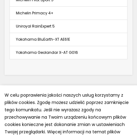
Michelin Primacy 4+
Uniroyal RainExpert 5
Yokohama BluEarth-XT AE61E
Yokohama Geolandar X-AT G016
W celu poprawienia jakości naszych usług korzystamy z
plików cookies. Zgodę możesz udzielić poprzez zamknięcie
Polityka prywatności
tego komunikatu. Jeśli nie wyrażasz zgody na
e-mail: kontakt@opony.com.pl
przechowywanie na Twoim urządzeniu końcowym plików
cookies konieczne jest dokonanie zmian w ustawieniach
Copyright © 2000-2023 Opony.com.pl
Twojej przeglądarki. Więcej informacji na temat plików