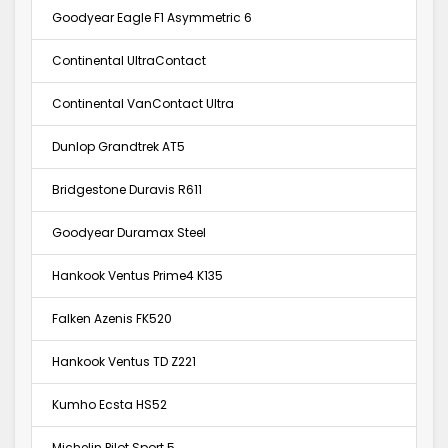
Goodyear Eagle F1 Asymmetric 6
Continental UltraContact
Continental VanContact Ultra
Dunlop Grandtrek AT5
Bridgestone Duravis R611
Goodyear Duramax Steel
Hankook Ventus Prime4 K135
Falken Azenis FK520
Hankook Ventus TD Z221
Kumho Ecsta HS52
Michelin Pilot Sport 5