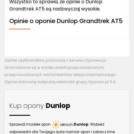
Wszystko to sprawia, że opinie o Dunlop
Grandtrek AT5 są nadzwyczaj wysokie.
Opinie o oponie Dunlop Grandtrek AT5
Opinie użytkowników pochodzą z serwisu Oponeo.pl.
Gromadzone są w wyniku ankiet posprzedażowych,
przeprowadzanych wśród klientów sklepu internetowego.
Opinie stanowią wyłączną własność grupy Oponeo.pl S.A.
Kup opony
Dunlop
Sprawdź modele opon
letnich
Dunlop
. Wybierz
odpowiedni dla Twojego auta rozmiar opon i zobacz inne