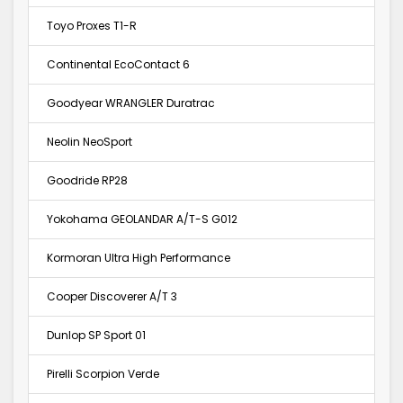
Toyo Proxes T1-R
Continental EcoContact 6
Goodyear WRANGLER Duratrac
Neolin NeoSport
Goodride RP28
Yokohama GEOLANDAR A/T-S G012
Kormoran Ultra High Performance
Cooper Discoverer A/T 3
Dunlop SP Sport 01
Pirelli Scorpion Verde