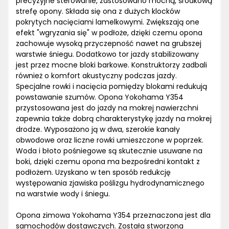
precyzyjne sterowanie, zastosowano mocną, środkową
strefę opony. Składa się ona z dużych klocków
pokrytych nacięciami lamelkowymi. Zwiększają one
efekt "wgryzania się" w podłoże, dzięki czemu opona
zachowuje wysoką przyczepność nawet na grubszej
warstwie śniegu. Dodatkowo tor jazdy stabilizowany
jest przez mocne bloki barkowe. Konstruktorzy zadbali
również o komfort akustyczny podczas jazdy.
Specjalne rowki i nacięcia pomiędzy blokami redukują
powstawanie szumów. Opona Yokohama Y354
przystosowana jest do jazdy na mokrej nawierzchni
zapewnia także dobrą charakterystykę jazdy na mokrej
drodze. Wyposażono ją w dwa, szerokie kanały
obwodowe oraz liczne rowki umieszczone w poprzek.
Woda i błoto pośniegowe są skutecznie usuwane na
boki, dzięki czemu opona ma bezpośredni kontakt z
podłożem. Uzyskano w ten sposób redukcję
występowania zjawiska poślizgu hydrodynamicznego
na warstwie wody i śniegu.
Opona zimowa Yokohama Y354 przeznaczona jest dla
samochodów dostawczych. Została stworzona