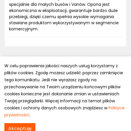
specjalnie dla małych busów i Vanów. Opona jest
ekonomiczna w eksploatacji, gwarantuje bardzo duże
przebiegi, dzięki czemu spełnia wysokie wymagania
stawiane produktom wykorzystywanym w segmencie
komercyjnym.
W celu poprawienia jakości naszych usług korzystamy z
plików cookies. Zgodę możesz udzielić poprzez zamknięcie
Polityka prywatności
tego komunikatu. Jeśli nie wyrażasz zgody na
e-mail: kontakt@opony.com.pl
przechowywanie na Twoim urządzeniu końcowym plików
cookies konieczne jest dokonanie zmian w ustawieniach
Copyright © 2000-2023 Opony.com.pl
Twojej przeglądarki. Więcej informacji na temat plików
cookies i ochrony danych osobowych znajdziesz w
Polityce
prywatności
.
Akceptuję