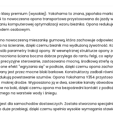
klasy premium (wysokiej). Yokohama to znana, japońska mark
to nowoczesna opona transportowa przystosowana do jazdy w
niu komputerowej optymalizacji wzoru bieżnika. Opona redukuje
chodem osobowym.
no nowoczesną mieszankę gumową, która zachowuje odpowiedni
 na ścieranie, dzięki czemu bieżnik ma wydłużoną żywotność. Kon
sób parametry trakcji opony. W wewnętrznej strukturze opony z
ocniona ściana boczna dobrze przylega do rantu felgi, co wpły
precyzyjne sterowanie, zastosowano mocną, środkową strefę op
 one efekt "wgryzania się" w podłoże, dzięki czemu opona zach
wany jest przez mocne bloki barkowe. Konstruktorzy zadbali równ
 redukują powstawanie szumów. Opona Yokohama Y354 przystosow
a mokrej drodze. Wyposażono ją w dwa, szerokie kanały obwodow
e na boki, dzięki czemu opona ma bezpośredni kontakt z podło
nego na warstwie wody i śniegu.
st dla samochodów dostawczych. Została stworzona specjalnie
zo duże przebiegi, dzięki czemu spełnia wysokie wymagania st