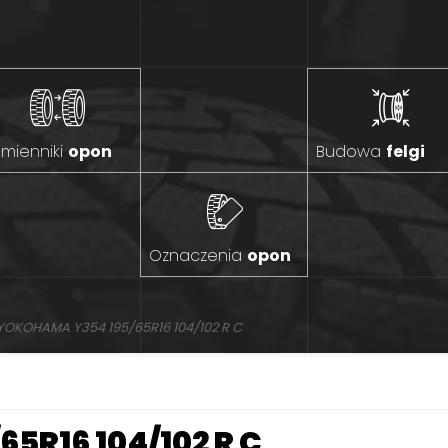
mienniki
opon
Budowa
felgi
Oznaczenia
opon
YOKOHAMA Y354 195/65R16 104/102 R C
5R16 104/102 R C