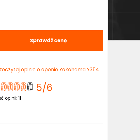
Sprawdź cenę
zeczytaj opinie o oponie Yokohama Y354
5
/6
ść opinii:
11