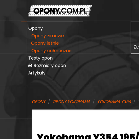
Opony
Opony zimowe
Opony letnie
Za
Opony całoroczne
Testy opon
Rozmiary opon
Artykuły
OPONY
OPONY YOKOHAMA
YOKOHAMA Y354
Yokohama Y354 195/6