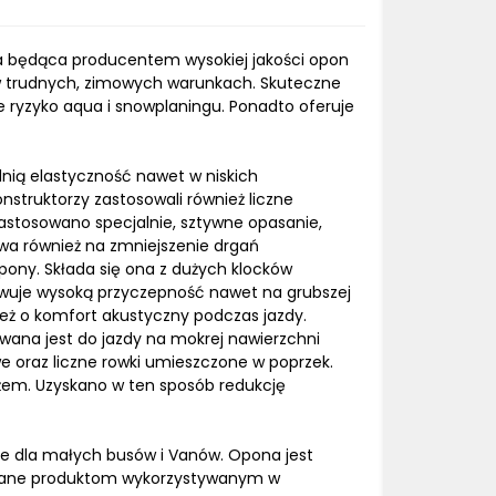
a będąca producentem wysokiej jakości opon
 trudnych, zimowych warunkach. Skuteczne
 ryzyko aqua i snowplaningu. Ponadto oferuje
ą elastyczność nawet w niskich
struktorzy zastosowali również liczne
astosowano specjalnie, sztywne opasanie,
wa również na zmniejszenie drgań
ony. Składa się ona z dużych klocków
owuje wysoką przyczepność nawet na grubszej
ież o komfort akustyczny podczas jazdy.
ana jest do jazdy na mokrej nawierzchni
e oraz liczne rowki umieszczone w poprzek.
żem. Uzyskano w ten sposób redukcję
 dla małych busów i Vanów. Opona jest
awiane produktom wykorzystywanym w