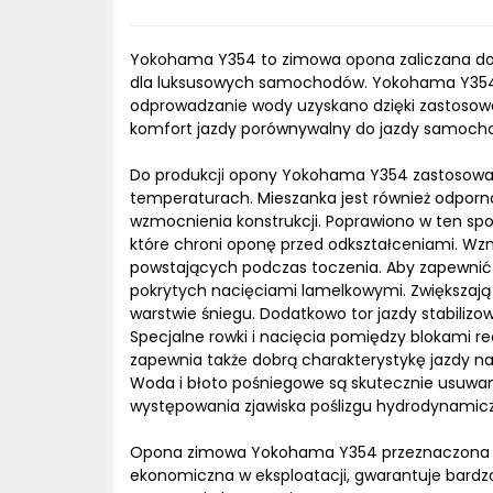
Yokohama Y354 to zimowa opona zaliczana do 
dla luksusowych samochodów. Yokohama Y354 
odprowadzanie wody uzyskano dzięki zastosowa
komfort jazdy porównywalny do jazdy samo
Do produkcji opony Yokohama Y354 zastosowa
temperaturach. Mieszanka jest również odporna
wzmocnienia konstrukcji. Poprawiono w ten spo
które chroni oponę przed odkształceniami. Wzm
powstających podczas toczenia. Aby zapewnić 
pokrytych nacięciami lamelkowymi. Zwiększają
warstwie śniegu. Dodatkowo tor jazdy stabilizo
Specjalne rowki i nacięcia pomiędzy blokami
zapewnia także dobrą charakterystykę jazdy n
Woda i błoto pośniegowe są skutecznie usuwan
występowania zjawiska poślizgu hydrodynamicz
Opona zimowa Yokohama Y354 przeznaczona je
ekonomiczna w eksploatacji, gwarantuje bard