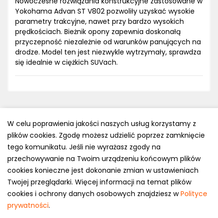
Nowoczesne rozwiązania konstrukcyjne zastosowane w
Yokohama Advan ST V802 pozwoliły uzyskać wysokie
parametry trakcyjne, nawet przy bardzo wysokich
prędkościach. Bieżnik opony zapewnia doskonałą
przyczepność niezależnie od warunków panujących na
drodze. Model ten jest niezwykle wytrzymały, sprawdza
się idealnie w ciężkich SUVach.
W celu poprawienia jakości naszych usług korzystamy z
plików cookies. Zgodę możesz udzielić poprzez zamknięcie
Polityka prywatności
tego komunikatu. Jeśli nie wyrażasz zgody na
e-mail: kontakt@opony.com.pl
przechowywanie na Twoim urządzeniu końcowym plików
cookies konieczne jest dokonanie zmian w ustawieniach
Copyright © 2000-2023 Opony.com.pl
Twojej przeglądarki. Więcej informacji na temat plików
cookies i ochrony danych osobowych znajdziesz w
Polityce
prywatności
.