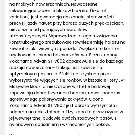
na mokrych nawierzchniach. Nowoczesne,
sekwencyjne ułożenie bloków bieżnika (5-pitch
variation) jest gwarancją doskonałej sterowności i
precyzji jazdy nawet przy bardzo dużych prędkościach,
niezależnie od panujących warunków
atmosferycznych. Wprowadzenie tego rozwiązania
konstrukcyjnego zredukowało również emisję hałasu na
zewnątrz jak i wewnątrz pojazdu. Zwiększa to komfort
użytkowania i bierne bezpieczeństwo. Bieżnik opony
Yokohama Advan ST V802 dopasowuje się do każdego
rodzaju nawierzchni – trakcja jest zawsze na
optymalnym poziomie. Efekt ten uzyskano przez
wykorzystanie wijących się rowków w kształcie litery „V”.
Masywne klocki umieszczone w strefie barkowej
zapewniają dobre trzymanie boczne, nawet podczas
agresywnego pokonywania zakrętów. Opona
Yokohama Advan ST V802 jest bardzo wytrzymała i
odporna na odkształcenia. Uzyskano to przez użycie w
jej wewnętrznej budowie dwóch stalowych pasów z
nylonowym opasaniem i wzmocnionych boków.