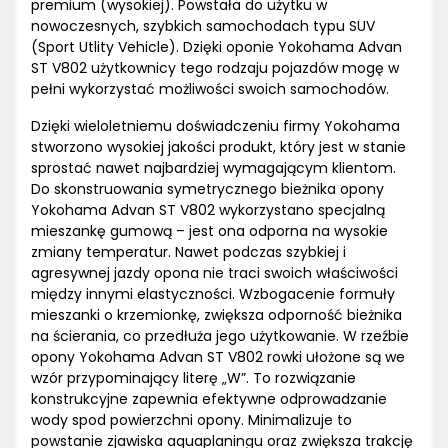
premium (wysokiej). Powstała do użytku w
nowoczesnych, szybkich samochodach typu SUV
(Sport Utlity Vehicle). Dzięki oponie Yokohama Advan
ST V802 użytkownicy tego rodzaju pojazdów mogę w
pełni wykorzystać możliwości swoich samochodów.
Dzięki wieloletniemu doświadczeniu firmy Yokohama
stworzono wysokiej jakości produkt, który jest w stanie
sprostać nawet najbardziej wymagającym klientom.
Do skonstruowania symetrycznego bieżnika opony
Yokohama Advan ST V802 wykorzystano specjalną
mieszankę gumową – jest ona odporna na wysokie
zmiany temperatur. Nawet podczas szybkiej i
agresywnej jazdy opona nie traci swoich właściwości
między innymi elastyczności. Wzbogacenie formuły
mieszanki o krzemionkę, zwiększa odporność bieżnika
na ścierania, co przedłuża jego użytkowanie. W rzeźbie
opony Yokohama Advan ST V802 rowki ułożone są we
wzór przypominający literę „W”. To rozwiązanie
konstrukcyjne zapewnia efektywne odprowadzanie
wody spod powierzchni opony. Minimalizuje to
powstanie zjawiska aquaplaningu oraz zwiększa trakcję