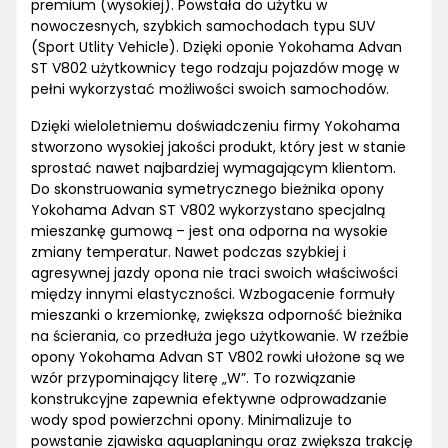
premium (wysokiej). Powstała do użytku w
nowoczesnych, szybkich samochodach typu SUV
(Sport Utlity Vehicle). Dzięki oponie Yokohama Advan
ST V802 użytkownicy tego rodzaju pojazdów mogę w
pełni wykorzystać możliwości swoich samochodów.
Dzięki wieloletniemu doświadczeniu firmy Yokohama
stworzono wysokiej jakości produkt, który jest w stanie
sprostać nawet najbardziej wymagającym klientom.
Do skonstruowania symetrycznego bieżnika opony
Yokohama Advan ST V802 wykorzystano specjalną
mieszankę gumową – jest ona odporna na wysokie
zmiany temperatur. Nawet podczas szybkiej i
agresywnej jazdy opona nie traci swoich właściwości
między innymi elastyczności. Wzbogacenie formuły
mieszanki o krzemionkę, zwiększa odporność bieżnika
na ścierania, co przedłuża jego użytkowanie. W rzeźbie
opony Yokohama Advan ST V802 rowki ułożone są we
wzór przypominający literę „W”. To rozwiązanie
konstrukcyjne zapewnia efektywne odprowadzanie
wody spod powierzchni opony. Minimalizuje to
powstanie zjawiska aquaplaningu oraz zwiększa trakcję