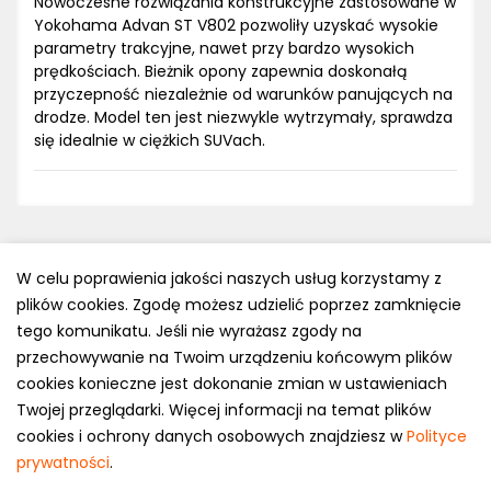
Nowoczesne rozwiązania konstrukcyjne zastosowane w
Yokohama Advan ST V802 pozwoliły uzyskać wysokie
parametry trakcyjne, nawet przy bardzo wysokich
prędkościach. Bieżnik opony zapewnia doskonałą
przyczepność niezależnie od warunków panujących na
drodze. Model ten jest niezwykle wytrzymały, sprawdza
się idealnie w ciężkich SUVach.
W celu poprawienia jakości naszych usług korzystamy z
plików cookies. Zgodę możesz udzielić poprzez zamknięcie
Polityka prywatności
tego komunikatu. Jeśli nie wyrażasz zgody na
e-mail: kontakt@opony.com.pl
przechowywanie na Twoim urządzeniu końcowym plików
cookies konieczne jest dokonanie zmian w ustawieniach
Copyright © 2000-2023 Opony.com.pl
Twojej przeglądarki. Więcej informacji na temat plików
cookies i ochrony danych osobowych znajdziesz w
Polityce
prywatności
.