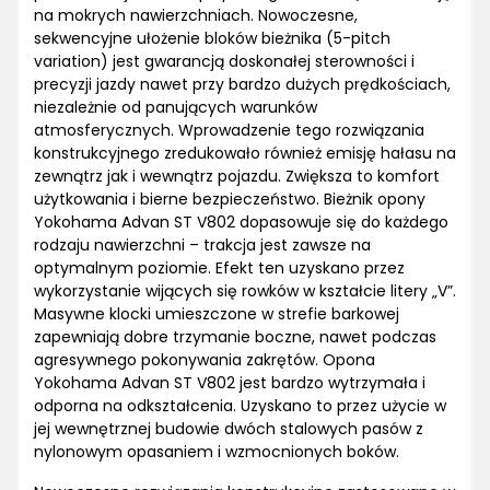
na mokrych nawierzchniach. Nowoczesne,
sekwencyjne ułożenie bloków bieżnika (5-pitch
variation) jest gwarancją doskonałej sterowności i
precyzji jazdy nawet przy bardzo dużych prędkościach,
niezależnie od panujących warunków
atmosferycznych. Wprowadzenie tego rozwiązania
konstrukcyjnego zredukowało również emisję hałasu na
zewnątrz jak i wewnątrz pojazdu. Zwiększa to komfort
użytkowania i bierne bezpieczeństwo. Bieżnik opony
Yokohama Advan ST V802 dopasowuje się do każdego
rodzaju nawierzchni – trakcja jest zawsze na
optymalnym poziomie. Efekt ten uzyskano przez
wykorzystanie wijących się rowków w kształcie litery „V”.
Masywne klocki umieszczone w strefie barkowej
zapewniają dobre trzymanie boczne, nawet podczas
agresywnego pokonywania zakrętów. Opona
Yokohama Advan ST V802 jest bardzo wytrzymała i
odporna na odkształcenia. Uzyskano to przez użycie w
jej wewnętrznej budowie dwóch stalowych pasów z
nylonowym opasaniem i wzmocnionych boków.