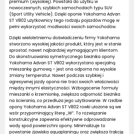
premium (wysokiej). Powstała do użytku w
nowoczesnych, szybkich samochodach typu SUV
(Sport Utlity Vehicle). Dzięki oponie Yokohama Advan
ST V802 użytkownicy tego rodzaju pojazdów mogę w
pełni wykorzystać możliwości swoich samochodów.
Dzięki wieloletniemu doświadczeniu firmy Yokohama
stworzono wysokiej jakości produkt, który jest w stanie
sprostać nawet najbardziej wymagającym klientom.
Do skonstruowania symetrycznego bieżnika opony
Yokohama Advan ST V802 wykorzystano specjalną
mieszankę gumową – jest ona odporna na wysokie
zmiany temperatur. Nawet podczas szybkiej i
agresywnej jazdy opona nie traci swoich właściwości
między innymi elastyczności. Wzbogacenie formuły
mieszanki o krzemionkę, zwiększa odporność bieżnika
na ścierania, co przedłuża jego użytkowanie. W rzeźbie
opony Yokohama Advan ST V802 rowki ułożone są we
wzór przypominający literę „W”. To rozwiązanie
konstrukcyjne zapewnia efektywne odprowadzanie
wody spod powierzchni opony. Minimalizuje to
powstanie zjawiska aquaplaningu oraz zwiększa trakcję