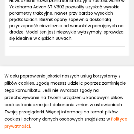
Nowoczesne rozwiązania konstrukcyjne zastosowane w
Yokohama Advan ST V802 pozwoliły uzyskać wysokie
parametry trakcyjne, nawet przy bardzo wysokich
prędkościach. Bieżnik opony zapewnia doskonałą
przyczepność niezależnie od warunków panujących na
drodze. Model ten jest niezwykle wytrzymały, sprawdza
się idealnie w ciężkich SUVach.
W celu poprawienia jakości naszych usług korzystamy z
plików cookies. Zgodę możesz udzielić poprzez zamknięcie
Polityka prywatności
tego komunikatu. Jeśli nie wyrażasz zgody na
e-mail: kontakt@opony.com.pl
przechowywanie na Twoim urządzeniu końcowym plików
cookies konieczne jest dokonanie zmian w ustawieniach
Copyright © 2000-2023 Opony.com.pl
Twojej przeglądarki. Więcej informacji na temat plików
cookies i ochrony danych osobowych znajdziesz w
Polityce
prywatności
.