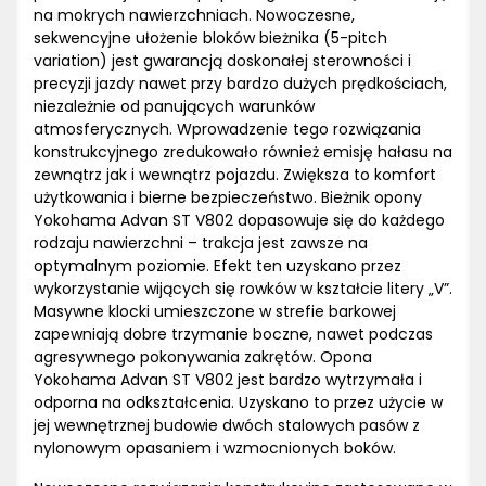
na mokrych nawierzchniach. Nowoczesne,
sekwencyjne ułożenie bloków bieżnika (5-pitch
variation) jest gwarancją doskonałej sterowności i
precyzji jazdy nawet przy bardzo dużych prędkościach,
niezależnie od panujących warunków
atmosferycznych. Wprowadzenie tego rozwiązania
konstrukcyjnego zredukowało również emisję hałasu na
zewnątrz jak i wewnątrz pojazdu. Zwiększa to komfort
użytkowania i bierne bezpieczeństwo. Bieżnik opony
Yokohama Advan ST V802 dopasowuje się do każdego
rodzaju nawierzchni – trakcja jest zawsze na
optymalnym poziomie. Efekt ten uzyskano przez
wykorzystanie wijących się rowków w kształcie litery „V”.
Masywne klocki umieszczone w strefie barkowej
zapewniają dobre trzymanie boczne, nawet podczas
agresywnego pokonywania zakrętów. Opona
Yokohama Advan ST V802 jest bardzo wytrzymała i
odporna na odkształcenia. Uzyskano to przez użycie w
jej wewnętrznej budowie dwóch stalowych pasów z
nylonowym opasaniem i wzmocnionych boków.